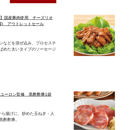
1P】国産豚肉使用 チーズリオ
冷蔵) アウトレットセール
ンなどを混ぜ込み、プロセスチ
ばめた太いタイプのソーセージ
・ユーロン監修 黒酢酢豚1袋
のから揚げに、炒めた玉ねぎ・人
黒酢酢豚。