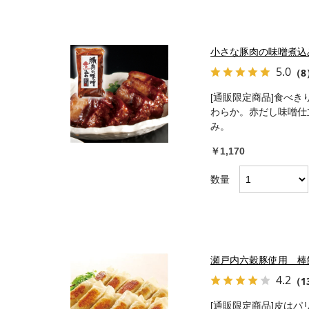
小さな豚肉の味噌煮込み 
5.0
（8
[通販限定商品]食べき
わらか。赤だし味噌仕
み。
￥1,170
数量
瀬戸内六穀豚使用 棒餃
4.2
（1
[通販限定商品]皮は