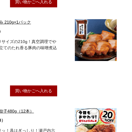
買い物かごへ入れる
210g×1パック
）
りサイズの210g！真空調理でや
立てのたれ香る豚肉の味噌煮込
買い物かごへ入れる
子480g（12本）
3）
パリッ！具はぎっしり！瀬戸内六