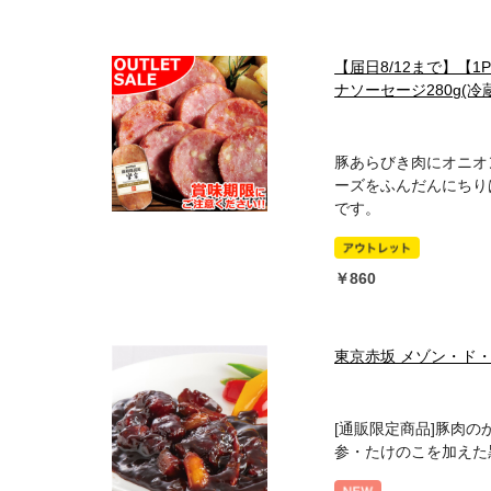
【届日8/12まで】【
ナソーセージ280g(
豚あらびき肉にオニオ
ーズをふんだんにちり
です。
￥860
東京赤坂 メゾン・ド
[通販限定商品]豚肉
参・たけのこを加えた