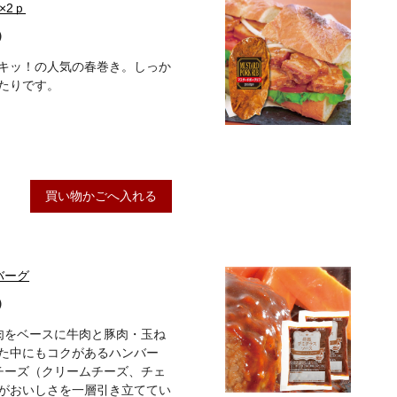
×2ｐ
）
キッ！の人気の春巻き。しっか
たりです。
買い物かごへ入れる
バーグ
）
鶏肉をベースに牛肉と豚肉・玉ね
た中にもコクがあるハンバー
チーズ（クリームチーズ、チェ
がおいしさを一層引き立ててい