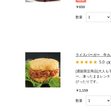
￥650
数量
ライスバーガー 牛カ
5.0
（3
[通販限定商品]大人
ー。凍ったままレンチ
ぴったりです。
￥1,159
数量