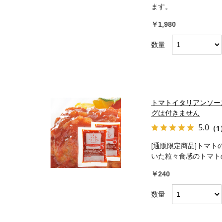
ます。
￥1,980
数量
トマトイタリアンソー
グは付きません
5.0
（1
[通販限定商品]トマ
いた粒々食感のトマト
￥240
数量