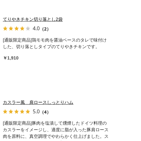
てりやきチキン切り落とし2袋
4.0
（2）
[通販限定商品]鶏モモ肉を醤油ベースのタレで味付け
した、切り落としタイプのてりやきチキンです。
￥1,910
カスラー風 肩ロースしっとりハム
5.0
（4）
[通販限定商品]豚肉を塩漬して燻煙したドイツ料理の
カスラーをイメージし、適度に脂が入った豚肩ロース
肉を原料に、真空調理でやわらかく仕上げました。ス