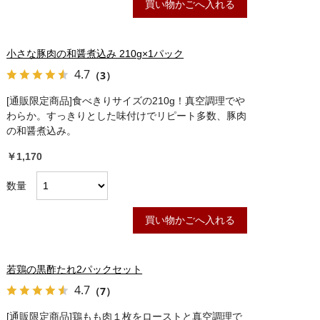
買い物かごへ入れる
小さな豚肉の和醤煮込み 210g×1パック
4.7
（3）
[通販限定商品]食べきりサイズの210g！真空調理でや
わらか。すっきりとした味付けでリピート多数、豚肉
の和醤煮込み。
￥1,170
数量
買い物かごへ入れる
若鶏の黒酢たれ2パックセット
4.7
（7）
[通販限定商品]鶏もも肉１枚をローストと真空調理で