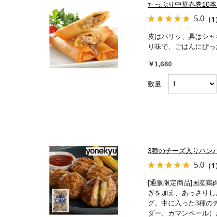
たっぷり中華春巻10本
5.0
（1
皮はパリッ、具はシャ
り味で、ごはんにぴっ
￥1,680
数量
3種のチーズ入りハン
5.0
（1
[通販限定商品]国産
ぎを加え、あっさりし
グ。中に入った3種の
ダー、カマンベール）