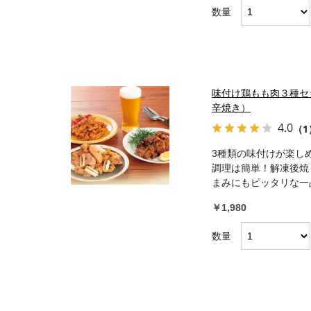
数量
味付け鶏もも肉３種セ
辛焼き）
4.0
（1
3種類の味付けが楽し
調理は簡単！解凍後焼
まみにもピッタリな一
￥1,980
数量