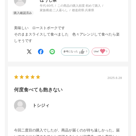
年代:
60代
この商品の購入頻度:
初めて購入
家族構成:
二人暮らし
都道府県:
兵庫県
美味しい ローストポークです
そのままスライスして食べました 色々アレンジして食べたら楽
しそうです
参考になった
0
Like!
0
2025.6.28
何度食べても飽きない
トシジィ
今回二度目の購入でしたが、商品が届くのが待ち遠しかった。届