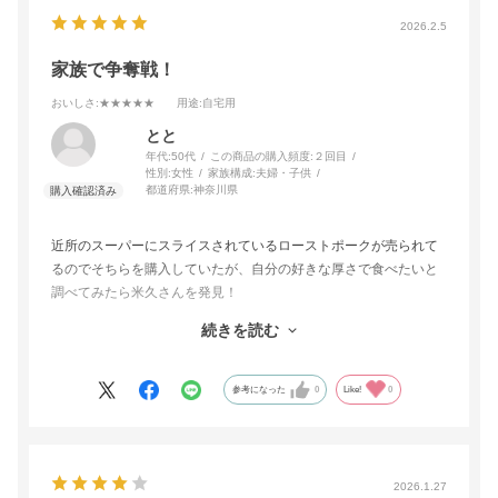
2026.2.5
家族で争奪戦！
おいしさ
:★★★★★
用途
:自宅用
とと
年代:
50代
この商品の購入頻度:
２回目
性別:
女性
家族構成:
夫婦・子供
都道府県:
神奈川県
近所のスーパーにスライスされているローストポークが売られて
るのでそちらを購入していたが、自分の好きな厚さで食べたいと
調べてみたら米久さんを発見！
正月用に購入したが、年末に届いた塊のローストポークに家族み
続きを読む
んなで大興奮！
我慢出来ず味見程度に切って試食したらどうにも止まらず…
柔らかくジューシーで肉の味がしっかり感じられ、自分の好きな
参考になった
0
Like!
0
厚さで食べられるとあって「もうちょっと切って！」とお願いさ
れる始末
正月に出されたのは塊の三分の一程度…
正月から2週間も経たない頃に再度注文したほど家族みんなが大フ
2026.1.27