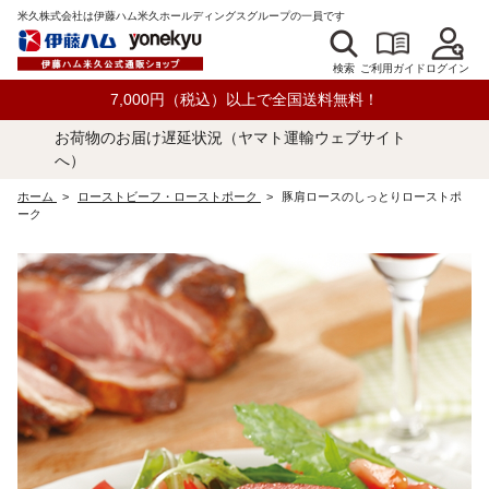
米久株式会社は伊藤ハム米久ホールディングスグループの一員です
検索
ログイン
ご利用ガイド
7,000円（税込）以上で全国送料無料！
お荷物のお届け遅延状況（ヤマト運輸ウェブサイト
へ）
ホーム
>
ローストビーフ・ローストポーク
>
豚肩ロースのしっとりローストポ
ーク