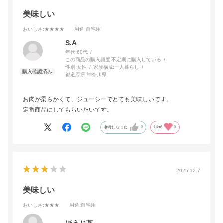
ァンです！
少し厚切りにして表面をこんがり焼いたステーキ風ローストポー
美味しい
クは油の甘さが引き立ち我が家の人気おかずになりました
おいしさ
:★★★★
用途
:自宅用
S.A
年代:
60代
この商品の購入頻度:
不定期に購入している
性別:
女性
家族構成:
一人暮らし
都道府県:
神奈川県
お肉が柔らかくて、ジューシーでとても美味しいです。
定番商品にしてもらいたいてす。
参考になった
0
Like!
0
2025.12.7
美味しい
おいしさ
:★★★
用途
:自宅用
ほうじ茶