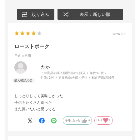
絞り込み
表示：新しい順
2026.4.8
ローストポーク
用途
:自宅用
たか
この商品の購入頻度:
初めて購入
年代:
40代
性別:
女性
家族構成:
夫婦・子供
都道府県:
宮城県
しっとりしてて美味しかった
子供もたくさん食べた
また買いたいと思ってる
参考になった
0
Like!
0