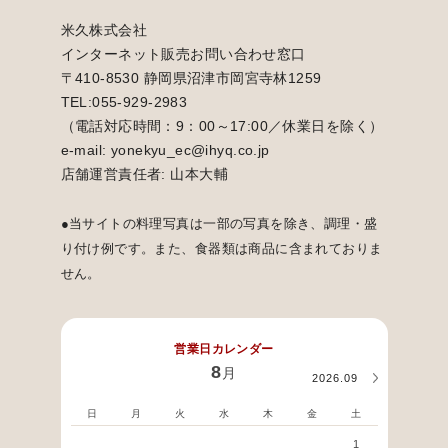
米久株式会社
インターネット販売お問い合わせ窓口
〒410-8530 静岡県沼津市岡宮寺林1259
TEL:055-929-2983
（電話対応時間：9：00～17:00／休業日を除く）
e-mail: yonekyu_ec@ihyq.co.jp
店舗運営責任者: 山本大輔
●当サイトの料理写真は一部の写真を除き、調理・盛
り付け例です。また、食器類は商品に含まれておりま
せん。
営業日カレンダー
8
月
2026.09
日
月
火
水
木
金
土
日
1