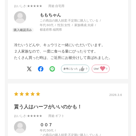
おいしさ
:★★★★★
用途
:自宅用
ももちゃん
この商品の購入頻度:
不定期に購入している
年代:
60代
性別:
女性
家族構成:
夫婦
都道府県:
福岡県
冷たいうどんや、キュウリと一緒にいただいています。
２人家族なので、一度に食べる量にぴったりです。
たくさん買った時は、ご近所にお裾分けして喜ばれました。
参考になった
0
Like!
0
2026.3.6
貰う人はハーフがいいのかも！
おいしさ
:★★★★★
用途
:ギフト
００７
年代:
50代
この商品の購入頻度:
不定期に購入している