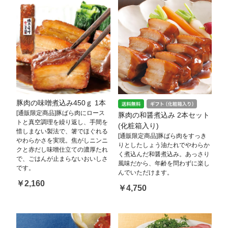
豚肉の味噌煮込み450ｇ 1本
[通販限定商品]豚ばら肉にロース
豚肉の和醤煮込み 2本セット
トと真空調理を繰り返し、手間を
(化粧箱入り)
惜しまない製法で、箸でほぐれる
[通販限定商品]豚ばら肉をすっき
やわらかさを実現。焦がしニンニ
りとしたしょう油たれでやわらか
クと赤だし味噌仕立ての濃厚たれ
く煮込んだ和醤煮込み。あっさり
で、ごはんが止まらないおいしさ
風味だから、年齢を問わずに楽し
です。
んでいただけます。
￥2,160
￥4,750