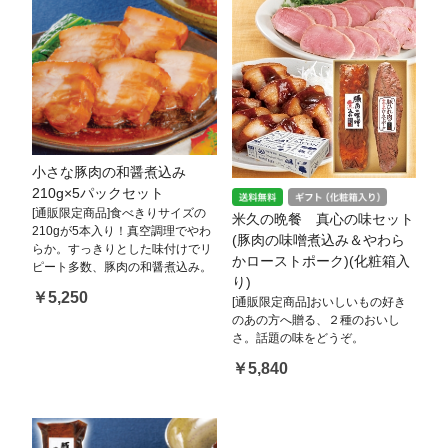
小さな豚肉の和醤煮込み
210g×5パックセット
[通販限定商品]食べきりサイズの
米久の晩餐 真心の味セット
210gが5本入り！真空調理でやわ
(豚肉の味噌煮込み＆やわら
らか。すっきりとした味付けでリ
かローストポーク)(化粧箱入
ピート多数、豚肉の和醤煮込み。
り)
￥5,250
[通販限定商品]おいしいもの好き
のあの方へ贈る、２種のおいし
さ。話題の味をどうぞ。
￥5,840