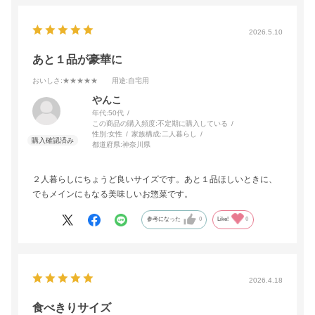
2026.5.10
あと１品が豪華に
おいしさ
:★★★★★
用途
:自宅用
やんこ
年代:
50代
この商品の購入頻度:
不定期に購入している
性別:
女性
家族構成:
二人暮らし
都道府県:
神奈川県
２人暮らしにちょうど良いサイズです。あと１品ほしいときに、
でもメインにもなる美味しいお惣菜です。
参考になった
0
Like!
0
2026.4.18
食べきりサイズ