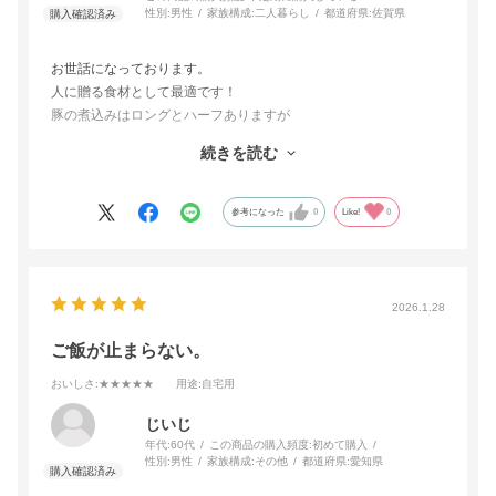
性別:
男性
家族構成:
二人暮らし
都道府県:
佐賀県
お世話になっております。
人に贈る食材として最適です！
豚の煮込みはロングとハーフありますが
貰う側は「ハーフが食べきりサイズとして最適」と評しておりま
続きを読む
した！
味噌・タレがしっかり多いので残して保存よりは「ハーフ食べき
り」が好まれるようです。
参考になった
0
Like!
0
麺類系あったら嬉しいですね！
2026.1.28
ご飯が止まらない。
おいしさ
:★★★★★
用途
:自宅用
じいじ
年代:
60代
この商品の購入頻度:
初めて購入
性別:
男性
家族構成:
その他
都道府県:
愛知県