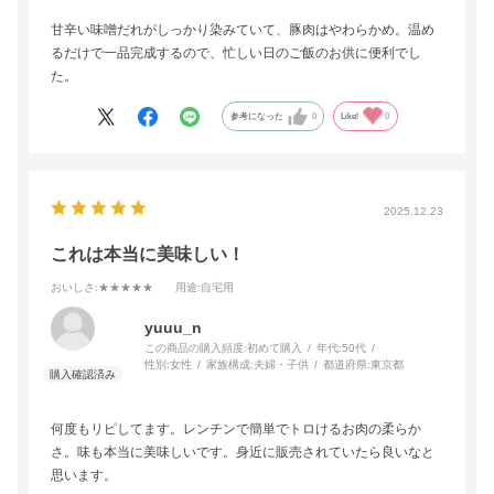
甘辛い味噌だれがしっかり染みていて、豚肉はやわらかめ。温め
るだけで一品完成するので、忙しい日のご飯のお供に便利でし
た。
参考になった
0
Like!
0
2025.12.23
これは本当に美味しい！
おいしさ
:★★★★★
用途
:自宅用
yuuu_n
この商品の購入頻度:
初めて購入
年代:
50代
性別:
女性
家族構成:
夫婦・子供
都道府県:
東京都
何度もリピしてます。レンチンで簡単でトロけるお肉の柔らか
さ。味も本当に美味しいです。身近に販売されていたら良いなと
思います。