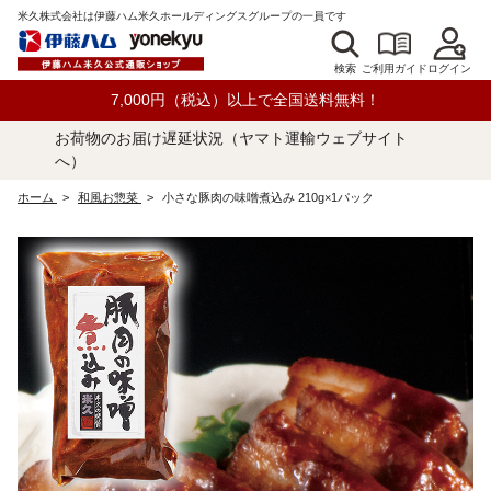
米久株式会社は伊藤ハム米久ホールディングスグループの一員です
検索
ログイン
ご利用ガイド
7,000円（税込）以上で全国送料無料！
お荷物のお届け遅延状況（ヤマト運輸ウェブサイト
へ）
ホーム
>
和風お惣菜
>
小さな豚肉の味噌煮込み 210g×1パック