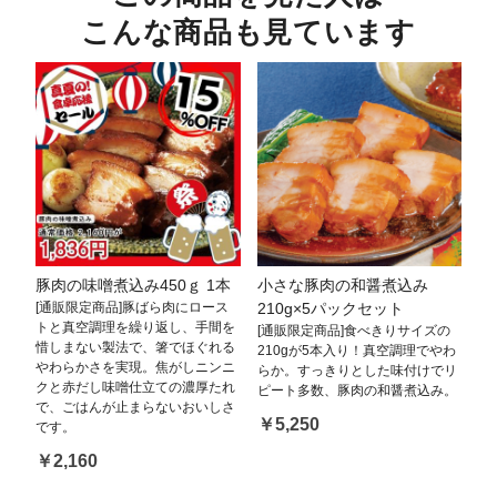
こんな商品も見ています
豚肉の味噌煮込み450ｇ 1本
小さな豚肉の和醤煮込み
[通販限定商品]豚ばら肉にロース
210g×5パックセット
トと真空調理を繰り返し、手間を
[通販限定商品]食べきりサイズの
惜しまない製法で、箸でほぐれる
210gが5本入り！真空調理でやわ
やわらかさを実現。焦がしニンニ
らか。すっきりとした味付けでリ
クと赤だし味噌仕立ての濃厚たれ
ピート多数、豚肉の和醤煮込み。
で、ごはんが止まらないおいしさ
￥5,250
です。
￥2,160