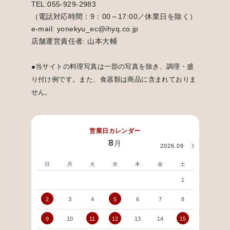
TEL:055-929-2983
（電話対応時間：9：00～17:00／休業日を除く）
e-mail: yonekyu_ec@ihyq.co.jp
店舗運営責任者: 山本大輔
●当サイトの料理写真は一部の写真を除き、調理・盛
り付け例です。また、食器類は商品に含まれておりま
せん。
営業日カレンダー
8
月
2026.09
日
月
火
水
木
金
土
日
1
2
3
4
5
6
7
8
6
9
10
11
12
13
14
15
13