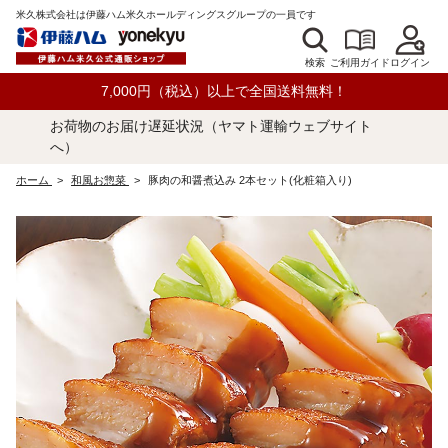
米久株式会社は伊藤ハム米久ホールディングスグループの一員です
検索
ログイン
ご利用ガイド
7,000円（税込）以上で全国送料無料！
お荷物のお届け遅延状況（ヤマト運輸ウェブサイト
へ）
ホーム
>
和風お惣菜
>
豚肉の和醤煮込み 2本セット(化粧箱入り)