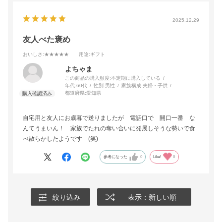
2025.12.29
友人べた褒め
おいしさ
:★★★★★
用途
:ギフト
よちゃま
この商品の購入頻度:
不定期に購入している
年代:
60代
性別:
男性
家族構成:
夫婦・子供
都道府県:
愛知県
自宅用と友人にお歳暮で送りましたが 電話口で 開口一番 な
んてうまいん！ 家族でたれの奪い合いに発展しそうな勢いで食
べ散らかしたようです (笑)
参考になった
0
Like!
0
絞り込み
表示：新しい順