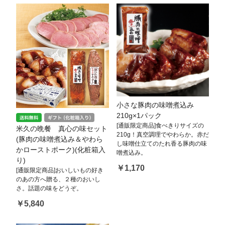
小さな豚肉の味噌煮込み
210g×1パック
[通販限定商品]食べきりサイズの
米久の晩餐 真心の味セット
210g！真空調理でやわらか。赤だ
(豚肉の味噌煮込み＆やわら
し味噌仕立てのたれ香る豚肉の味
かローストポーク)(化粧箱入
噌煮込み。
り)
￥1,170
[通販限定商品]おいしいもの好き
のあの方へ贈る、２種のおいし
さ。話題の味をどうぞ。
￥5,840