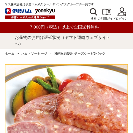
米久株式会社は伊藤ハム米久ホールディングスグループの一員です
検索
ログイン
ご利用ガイド
7,000円（税込）以上で全国送料無料！
お荷物のお届け遅延状況（ヤマト運輸ウェブサイト
へ）
ホーム
>
ハム・ソーセージ
>
国産豚肉使用 チーズケーゼ3パック