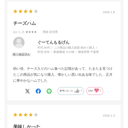
2026.1.8
チーズハム
おいしさ
:★★★★
用途
:自宅用
ぐーてんもるげん
年代:
50代
この商品の購入頻度:
初めて購入
性別:
女性
家族構成:
その他
都道府県:
千葉県
幼い頃、チーズ入りのハム食べた記憶があって、たまたま見つけ
たこの商品が気になり購入、懐かしい思い出ある味でした、正月
に華やかなハムでした
参考になった
0
Like!
0
2026.1.3
美味しかった