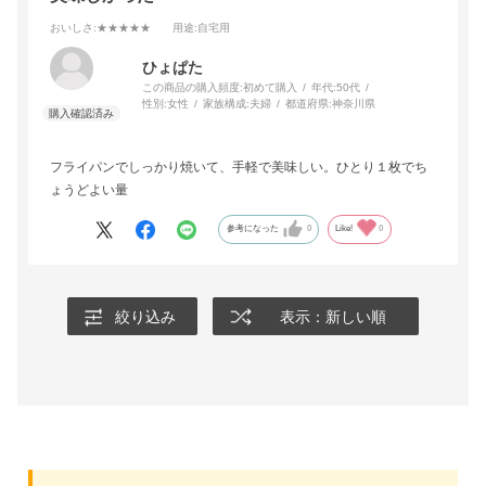
おいしさ
:★★★★★
用途
:自宅用
ひょぱた
この商品の購入頻度:
初めて購入
年代:
50代
性別:
女性
家族構成:
夫婦
都道府県:
神奈川県
フライパンでしっかり焼いて、手軽で美味しい。ひとり１枚でち
ょうどよい量
参考になった
0
Like!
0
絞り込み
表示：新しい順