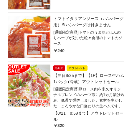
トマトイタリアンソース（ハンバーグ
用）※ハンバーグは付きません
[通販限定商品]トマトのうま味とほんの
りハーブが効いた粒々食感のトマトのソ
ース
￥240
【届日8/25まで】【1P】ロース生ハム
1パック(冷蔵）アウトレットセール
[通販限定商品]豚ロース肉を米久オリジ
ナルブレンドのハーブ液に約1カ月漬け込
み、低温で燻煙しました。素材を生かし
た まろやかな口当たりの生ハムです。
【8/21 8:59まで】アウトレットセー
ル
￥320