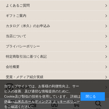
よくあるご質問
ギフトご案内
カタログ（米久）のお申込み
当店について
プライバシーポリシー
特定商取引法に基づく表記
会社概要
受賞・メディア紹介実績
当ウェブサイトでは、お客様の利便性向上、サー
Instagram
ビスの改善、及び適切な情報提供のために、
Cookie及び類似の技術を使用しています。 詳細は
閉じる
伊藤ハム米久ホールディングス クッキーポリシー
&;copy 2024 yonekyu Corp. All Rights Reserved.
をご確認ください。
米久株式会社は、伊藤ハム米久ホールディングスグループの一員です。