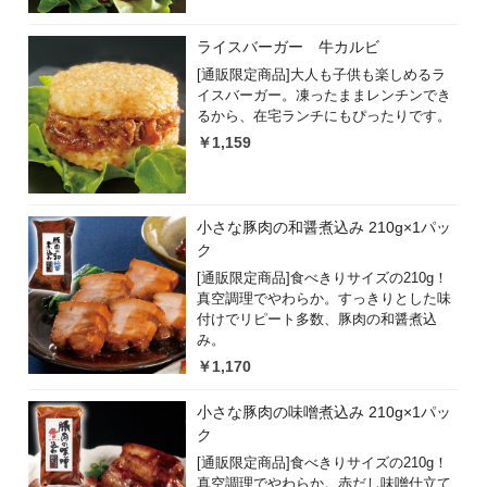
ライスバーガー 牛カルビ
[通販限定商品]大人も子供も楽しめるラ
イスバーガー。凍ったままレンチンでき
るから、在宅ランチにもぴったりです。
￥1,159
小さな豚肉の和醤煮込み 210g×1パッ
ク
[通販限定商品]食べきりサイズの210g！
真空調理でやわらか。すっきりとした味
付けでリピート多数、豚肉の和醤煮込
み。
￥1,170
小さな豚肉の味噌煮込み 210g×1パッ
ク
[通販限定商品]食べきりサイズの210g！
真空調理でやわらか。赤だし味噌仕立て