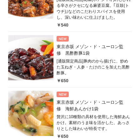
る辛さがクセになる麻婆豆腐。｢豆鼓(ト
ウチ)｣などのこだわりスパイスを使用
し、深い味わいに仕上げました。
￥540
東京赤坂 メゾン・ド・ユーロン監
修 黒酢酢豚1袋
[通販限定商品]豚肉のから揚げに、炒め
た玉ねぎ・人参・たけのこを加えた黒酢
酢豚。
￥650
東京赤坂 メゾン・ド・ユーロン監
修 海鮮あんかけ1袋
贅沢に10種類の具材を使用した海鮮あん
かけ。素材のうま味を活かした、あっさ
りとした味わいが特長です。
￥650