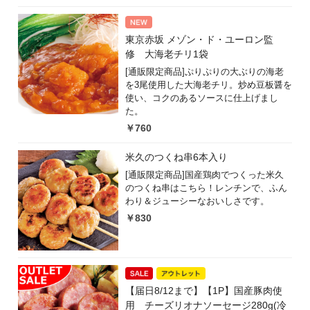
東京赤坂 メゾン・ド・ユーロン監
修 大海老チリ1袋
[通販限定商品]ぷりぷりの大ぶりの海老
を3尾使用した大海老チリ。炒め豆板醤を
使い、コクのあるソースに仕上げまし
た。
￥760
米久のつくね串6本入り
[通販限定商品]国産鶏肉でつくった米久
のつくね串はこちら！レンチンで、ふん
わり＆ジューシーなおいしさです。
￥830
【届日8/12まで】【1P】国産豚肉使
用 チーズリオナソーセージ280g(冷