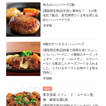
米久のハンバーグ1個
[通販限定商品]牛肉と豚肉を７：３の黄
金比で配合。真空調理でうま味を閉じ込
めたハンバーグです。
￥378
4種のチーズ入りハンバーグ
[通販限定商品]鉄板で両面を焼いたふっ
くらハンバーグに、４種類のチーズ（チ
ェダー、ゴーダ、パルメザン、カマンベ
ール）を配合したチーズフードを入れま
した。とろけるチーズとお肉のうま味を
同時に。
￥398
東京赤坂 メゾン・ド・ユーロン監
修 麻婆豆腐1袋
[通販限定商品]花椒(ホアジャオ)のしびれ