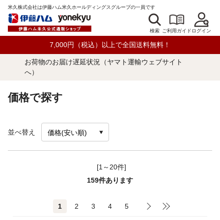
米久株式会社は伊藤ハム米久ホールディングスグループの一員です
検索
ログイン
ご利用ガイド
7,000円（税込）以上で全国送料無料！
お荷物のお届け遅延状況（ヤマト運輸ウェブサイト
へ）
価格で探す
並べ替え
[1～20件]
159
件あります
1
2
3
4
5