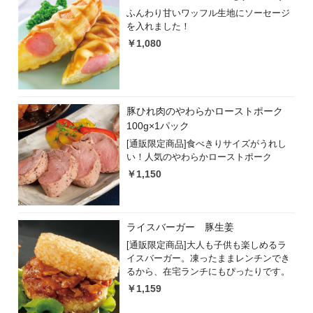
ふんわり甘いワッフル生地にソーセージ
を入れました！
￥1,080
豚ひれ肉のやわらかローストポーク
100g×1パック
[通販限定商品]食べきりサイズがうれし
い！人気のやわらかローストポーク
￥1,150
ライスバーガー 豚生姜
[通販限定商品]大人も子供も楽しめるラ
イスバーガー。凍ったままレンチンでき
るから、在宅ランチにもぴったりです。
￥1,159