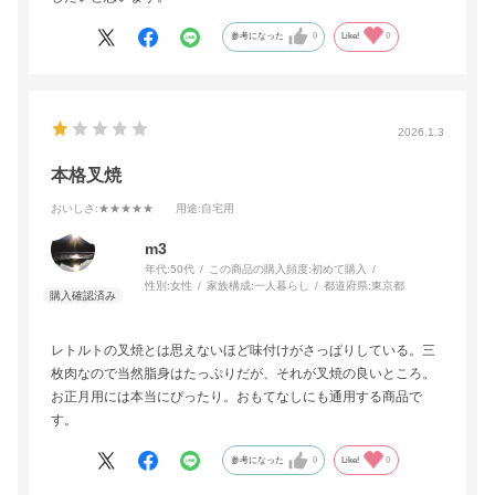
参考になった
0
Like!
0
2026.1.3
本格叉焼
おいしさ
:★★★★★
用途
:自宅用
m3
年代:
50代
この商品の購入頻度:
初めて購入
性別:
女性
家族構成:
一人暮らし
都道府県:
東京都
レトルトの叉焼とは思えないほど味付けがさっぱりしている。三
枚肉なので当然脂身はたっぷりだが、それが叉焼の良いところ。
お正月用には本当にぴったり。おもてなしにも通用する商品で
す。
参考になった
0
Like!
0