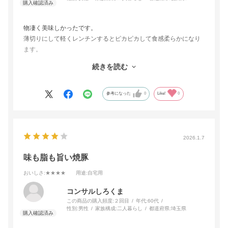
物凄く美味しかったです。
薄切りにして軽くレンチンするとピカピカして食感柔らかになり
ます。
厚切りしてレンチンしてもピカピカして食感柔らかになります。
続きを読む
おかずにも、つまみにも、お弁当にも、チャーハンにも、ラーメ
ンのトッピングにもと、重宝します。
参考になった
0
Like!
0
2026.1.7
味も脂も旨い焼豚
おいしさ
:★★★★
用途
:自宅用
コンサルしろくま
この商品の購入頻度:
２回目
年代:
60代
性別:
男性
家族構成:
二人暮らし
都道府県:
埼玉県