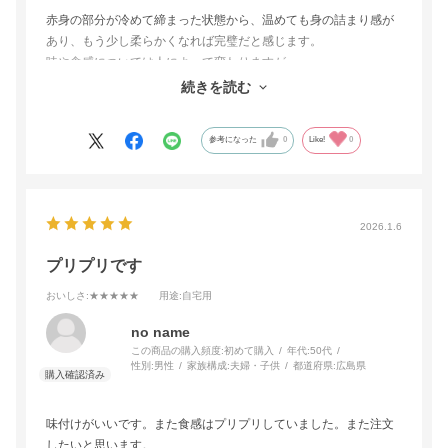
赤身の部分が冷めて締まった状態から、温めても身の詰まり感が
あり、もう少し柔らかくなれば完璧だと感じます。
味や食感については人によって変わりますが、
外出関連で色々な企業、業態でお手伝いしてきた経験からの意見
続きを読む
です。
参考になった
0
Like!
0
2026.1.6
プリプリです
おいしさ
:★★★★★
用途
:自宅用
no name
この商品の購入頻度:
初めて購入
年代:
50代
性別:
男性
家族構成:
夫婦・子供
都道府県:
広島県
味付けがいいです。また食感はプリプリしていました。また注文
したいと思います。