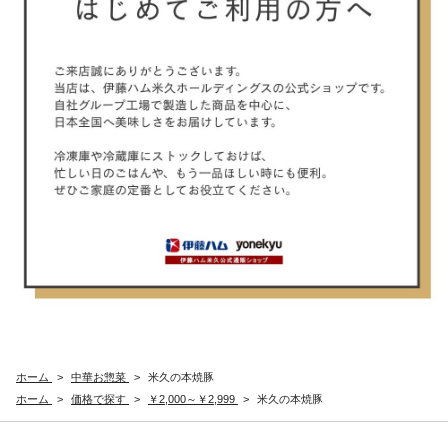
ホーム
>
中華お惣菜
>
米久の本焼豚
ホーム
>
価格で探す
>
￥2,000～￥2,999
>
米久の本焼豚