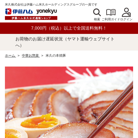
米久株式会社は伊藤ハム米久ホールディングスグループの一員です
検索
ログイン
ご利用ガイド
7,000円（税込）以上で全国送料無料！
お荷物のお届け遅延状況（ヤマト運輸ウェブサイト
へ）
ホーム
>
中華お惣菜
>
米久の本焼豚