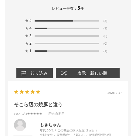
5
レビュー件数：
件
★
5
(3)
★
4
(1)
★
3
(0)
★
2
(0)
★
1
(1)
絞り込み
表示：新しい順
2026.2.17
そこら辺の焼豚と違う
おいしさ
:★★★★★
用途
:自宅用
もきちゃん
年代:
50代
この商品の購入頻度:
２回目
性別:
女性
家族構成:
二人暮らし
都道府県:
愛知県