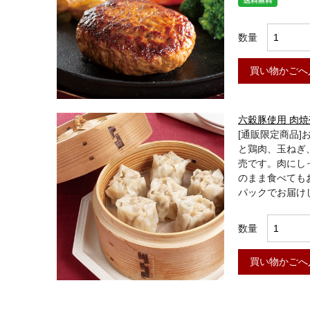
数量
買い物かごへ
六穀豚使用 肉焼
[通販限定商品
と鶏肉、玉ねぎ
売です。肉にし
のまま食べても
パックでお届け
数量
買い物かごへ