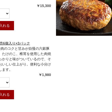
￥15,300
入れる
売6個入り×3パック
]お肉のコクと甘みが自慢の六穀豚
、たけのこ、椎茸を使用した肉焼
っかりと味がついているので、そ
おいしい仕上がり。便利な小分け
します。
￥1,980
入れる