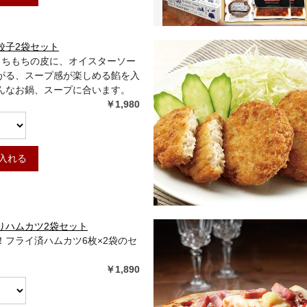
餃子2袋セット
]もちもちの皮に、オイスターソー
がる、スープ感が楽しめる餡を入
んなお鍋、スープに合います。
￥1,980
入れる
りハムカツ2袋セット
！フライ済ハムカツ6枚×2袋のセ
￥1,890