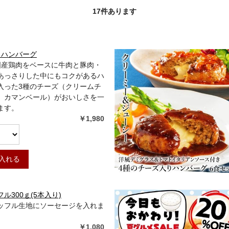
17
件あります
りハンバーグ
]国産鶏肉をベースに牛肉と豚肉・
あっさりした中にもコクがあるハ
入った3種のチーズ（クリームチ
、カマンベール）がおいしさを一
ます。
￥1,980
入れる
ル300ｇ(5本入り)
ッフル生地にソーセージを入れま
￥1,080