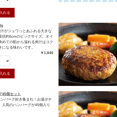
入れる
0g
]肉汁がジュワっとあふれる大きな
直径約6cmのビックサイズ。オイ
決めての餡から溢れる肉汁はコク
きになる味わいです。
￥1,840
入れる
グ45個セット
]ハンバーグ好き集まれ！お湯ポチ
、人気のハンバーグが45個入り
。