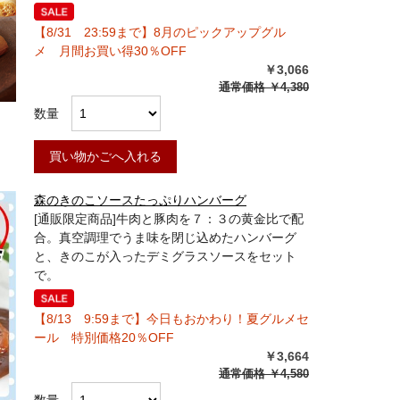
【8/31 23:59まで】8月のピックアップグル
メ 月間お買い得30％OFF
￥3,066
通常価格
￥4,380
数量
買い物かごへ入れる
森のきのこソースたっぷりハンバーグ
[通販限定商品]牛肉と豚肉を７：３の黄金比で配
合。真空調理でうま味を閉じ込めたハンバーグ
と、きのこが入ったデミグラスソースをセット
で。
【8/13 9:59まで】今日もおかわり！夏グルメセ
ール 特別価格20％OFF
￥3,664
通常価格
￥4,580