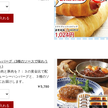
入れる
ンバーグ（3種のソースで味わう
)
]牛肉と豚肉を７：３の黄金比で配
ューシーハンバーグと、３種のソ
にお届けします。
￥5,780
入れる