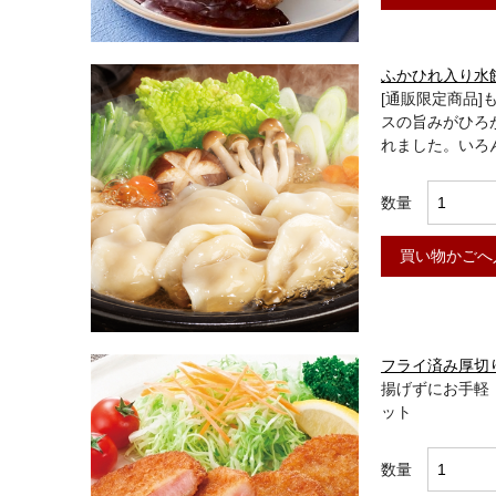
ふかひれ入り水
[通販限定商品
スの旨みがひろ
れました。いろ
数量
買い物かごへ
フライ済み厚切
揚げずにお手軽
ット
数量