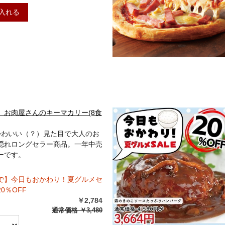
入れる
 お肉屋さんのキーマカリー(8食
]かわいい（？）見た目で大人のお
隠れロングセラー商品。一年中売
ーです。
59まで】今日もおかわり！夏グルメセ
0％OFF
￥2,784
通常価格
￥3,480