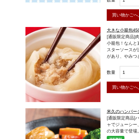
数量
買い物かごへ
大きな小籠包45
[通販限定商品
小籠包！なんと
スターソースが
があり、やみつ
数量
買い物かごへ
米久のハンバー
[通販限定商品
ャでジューシー
の大容量で登場