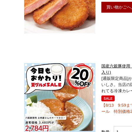
買い物かごへ
国産六穀豚使用
入り)
[通販限定商品
いしさ。当店の
れてる冷凍カレ
【8/13 9:
ール 特別価格2