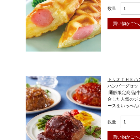
数量
買い物かごへ
トリオＴＨＥハ
ハンバーグセット
[通販限定商品
合した人気のジ
ースをいっぺん
数量
買い物かごへ