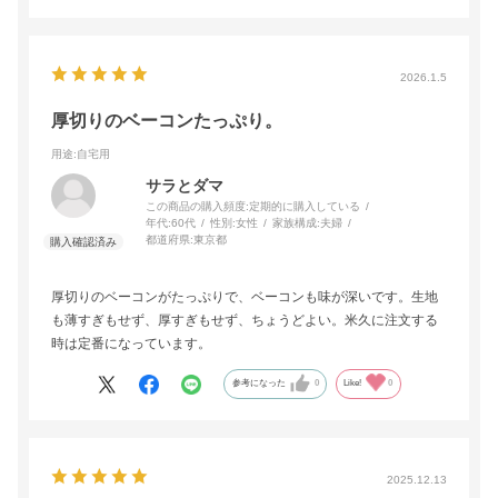
2026.1.5
厚切りのベーコンたっぷり。
用途
:自宅用
サラとダマ
この商品の購入頻度:
定期的に購入している
年代:
60代
性別:
女性
家族構成:
夫婦
都道府県:
東京都
厚切りのベーコンがたっぷりで、ベーコンも味が深いです。生地
も薄すぎもせず、厚すぎもせず、ちょうどよい。米久に注文する
時は定番になっています。
参考になった
0
Like!
0
2025.12.13