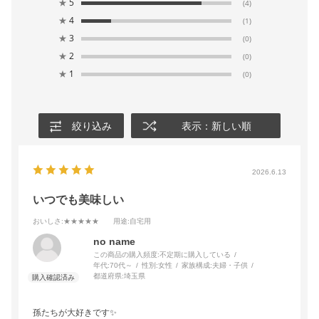
★
5
(4)
★
4
(1)
★
3
(0)
★
2
(0)
★
1
(0)
絞り込み
表示：新しい順
2026.6.13
いつでも美味しい
おいしさ
:★★★★★
用途
:自宅用
no name
この商品の購入頻度:
不定期に購入している
年代:
70代～
性別:
女性
家族構成:
夫婦・子供
都道府県:
埼玉県
孫たちが大好きです✨