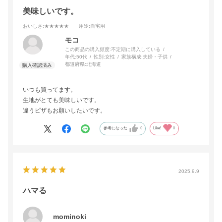
美味しいです。
おいしさ
:★★★★★
用途
:自宅用
モコ
この商品の購入頻度:
不定期に購入している
年代:
50代
性別:
女性
家族構成:
夫婦・子供
都道府県:
北海道
いつも買ってます。
生地がとても美味しいです。
違うピザもお願いしたいです。
参考になった
0
Like!
0
2025.9.9
ハマる
mominoki