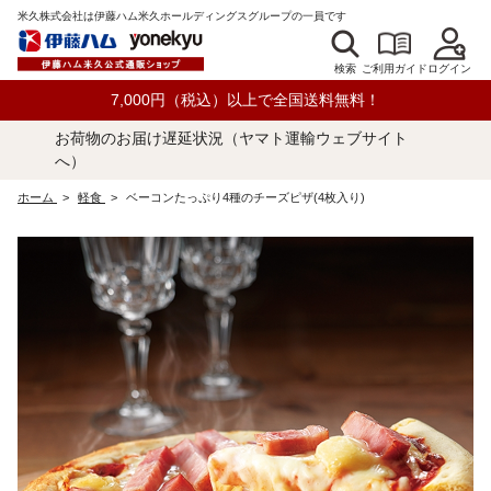
米久株式会社は伊藤ハム米久ホールディングスグループの一員です
検索
ログイン
ご利用ガイド
7,000円（税込）以上で全国送料無料！
お荷物のお届け遅延状況（ヤマト運輸ウェブサイト
へ）
ホーム
>
軽食
>
ベーコンたっぷり4種のチーズピザ(4枚入り)