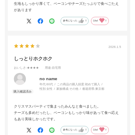
生地もしっかり厚くて、ベーコンやチーズたっぷりで食べごたえ
があります
参考になった
0
Like!
0
2026.1.5
しっとりホクホク
おいしさ
:★★★★
用途
:自宅用
no name
年代:
60代
この商品の購入頻度:
初めて購入
性別:
女性
家族構成:
その他
都道府県:
東京都
クリスマスパーティで集まったみんなと食べました。
チーズも多めだったし、ベーコンもしっかり味があって食べ応え
もあり美味しかったです。
参考になった
0
Like!
0