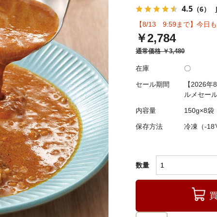
4.5
（6）
【8/13 9:59まで】今
￥2,784
通常価格
￥3,480
在庫
〇
セール期間
【2026年
ルメセール
内容量
150g×8袋
保存方法
冷凍（-1
数量