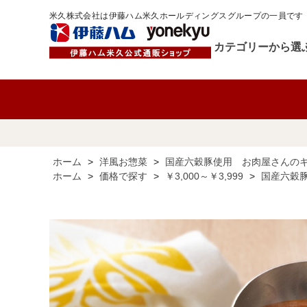
米久株式会社は伊藤ハム米久ホールディングスグループの一員です
カテゴリーから選
ホーム
>
洋風お惣菜
>
国産六穀豚使用 お肉屋さんのキ
ホーム
>
価格で探す
>
￥3,000～￥3,999
>
国産六穀豚