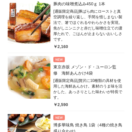
豚肉の味噌煮込み450ｇ 1本
[通販限定商品]豚ばら肉にローストと真
空調理を繰り返し、手間を惜しまない製
法で、箸でほぐれるやわらかさを実現。
焦がしニンニクと赤だし味噌仕立ての濃
厚たれで、ごはんが止まらないおいしさ
です。
￥2,160
東京赤坂 メゾン・ド・ユーロン監
修 海鮮あんかけ4袋
[通販限定商品]贅沢に10種類の具材を使
用した海鮮あんかけ。素材のうま味を活
かした、あっさりとした味わいが特長で
す。
￥2,590
博多華味鳥 焼き鳥 1袋（4種の焼き鳥
盛り合わせ)