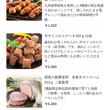
九州産華味鳥を使用した4種類の焼き鳥盛
り合わせパックです。袋に入れたまま電
子レンジで温めるだけの簡単調理が可
能。
￥1,520
牛サイコロステーキ350ｇ×2袋
歯切れが良くやわらかい牛サイコロステ
ーキ（成 型肉）です。崩れにくいので、
焼くだけでなくカ レーやビーフシチュー
など煮込み料理にもお使い いただけま
す。
￥2,580
国産六穀豚使用 布巻きロースハム
810ｇ ご家庭用
[通販限定商品]契約農場で育てた国産
「六穀豚」を使用。しっとり感のあるロ
ースハムです。
￥6,380