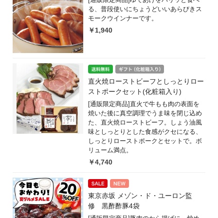
る、普段使いにちょうどいいあらびきス
モークウインナーです。
￥1,940
直火焼ローストビーフとしっとりロー
ストポークセット(化粧箱入り)
[通販限定商品]直火で牛もも肉の表面を
焼いた後に真空調理でうま味を閉じ込め
た、直火焼ローストビーフ。しょう油風
味としっとりとした食感がクセになる、
しっとりローストポークとセットで。ボ
リューム満点。
￥4,740
東京赤坂 メゾン・ド・ユーロン監
修 黒酢酢豚4袋