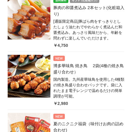
豚肉の和醤煮込み 2本セット(化粧箱入
り)
[通販限定商品]豚ばら肉をすっきりとし
たしょう油たれでやわらかく煮込んだ和
醤煮込み。あっさり風味だから、年齢を
問わずに楽しんでいただけます。
￥4,750
博多華味鳥 焼き鳥 2袋(4種の焼き鳥
盛り合わせ）
国内製造。九州産華味鳥を使用した4種類
の焼き鳥盛り合わせパックです。袋に入
れたまま電子レンジで温めるだけの簡単
調理が可能。
￥2,980
夏のニクニク福袋（味付けお肉の詰め
合わせ)