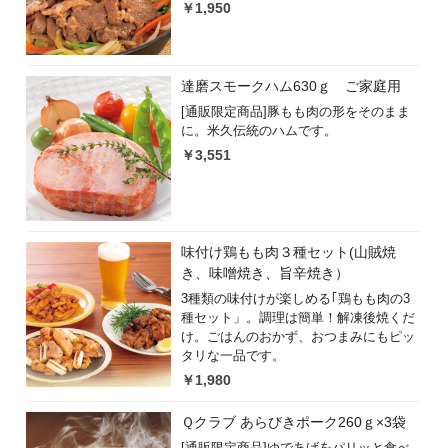
￥1,950
達磨スモークハム630ｇ ご家庭用
[通販限定商品]豚もも肉の形をそのまま
に。米久伝統のハムです。
￥3,551
味付け鶏もも肉３種セット(山賊焼
き、味噌焼き、旨辛焼き）
3種類の味付けが楽しめる｢鶏もも肉の3
種セット」。調理は簡単！解凍後焼くだ
け。ごはんのおかず、おつまみにもピッ
タリな一品です。
￥1,980
Ｑクラブ あらびきポーク260ｇ×3袋
[通販限定商品]ゆであげをパリッと食べ