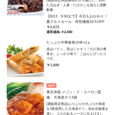
[通販限定商品]豚肉のから揚げに、炒め
た玉ねぎ・人参・たけのこを加えた黒酢
酢豚。
【8/13 9:59まで】今日もおかわり！
夏グルメセール 特別価格20％OFF
￥2,072
通常価格
￥2,590
たっぷり中華春巻10本×2ｐ
皮はパリッ、具はシャキッ！の人気の春
巻き。しっかり味で、ごはんにぴったり
です。
￥1,680
東京赤坂 メゾン・ド・ユーロン監
修 大海老チリ4袋
[通販限定商品]ぷりぷりの大ぶりの海老
を3尾使用した大海老チリ。炒め豆板醤を
使い、コクのあるソースに仕上げまし