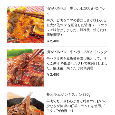
漬YAKINIKU 牛カルビ200ｇ×2パッ
ク
牛カルビ肉をゴマの香ばしさが味わえる
直火焙煎ゴ マを配合した醤油ベースのタ
レで味付けしました。解凍後、焼くだけ
簡単調理！
￥2,480
漬YAKINIKU 牛ハラミ230g×2パック
牛ハラミ肉を豆板醤を隠し味として、り
んご果汁 を配合したタレで味付けしまし
た。解凍後、焼くだけ簡単調理！
￥2,480
長沼ラムジンギスカン350g
羊肉でも、やわらかさと特有のにおいの
少なさが特 徴の仔羊（ラム）を使用。“
生タレ”が自慢です。