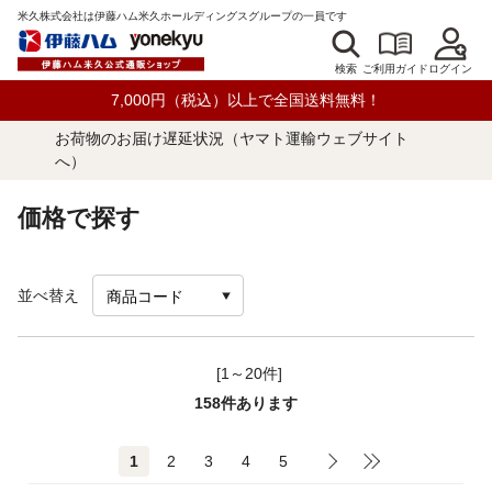
米久株式会社は伊藤ハム米久ホールディングスグループの一員です
検索
ログイン
ご利用ガイド
7,000円（税込）以上で全国送料無料！
お荷物のお届け遅延状況（ヤマト運輸ウェブサイト
へ）
価格で探す
並べ替え
[1～20件]
158
件あります
1
2
3
4
5