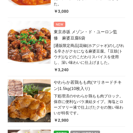
た。
￥3,080
東京赤坂 メゾン・ド・ユーロン監
修 麻婆豆腐6袋
[通販限定商品]花椒(ホアジャオ)のしびれ
る辛さがクセになる麻婆豆腐。｢豆鼓(ト
ウチ)｣などのこだわりスパイスを使用
し、深い味わいに仕上げました。
￥3,240
やわらか若鶏もも肉(マリネードチキ
ン)1.5kg(10枚入り)
下処理済のやわらか鶏もも肉ブロック。
保存に便利なバラ凍結タイプ。海塩とロ
ーズマリー液で仕上げたクセの無い味わ
いが特長です。
￥2,980