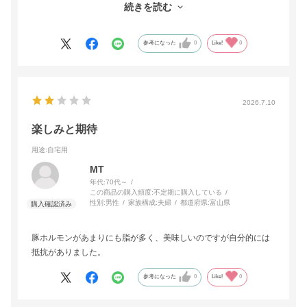
続きを読む
も、筋肉の弱った母にも美味しく食べられます。大きなお皿にレ
ストランのように綺麗に盛り付けて出すと、わぁ美味しそうやな
と両親の口から嬉しい言葉が漏れ、完食してくれると、これに勝
参考になった
0
Like!
0
る喜びはありません。今後ともよろしくお願いします。ありがと
うございました。
2026.7.10
楽しみと期待
用途
:自宅用
MT
年代:
70代～
この商品の購入頻度:
不定期に購入している
性別:
男性
家族構成:
夫婦
都道府県:
富山県
豚ホルモンがあまりにも脂が多く、美味しいのですが自分的には
抵抗がありました。
参考になった
0
Like!
0