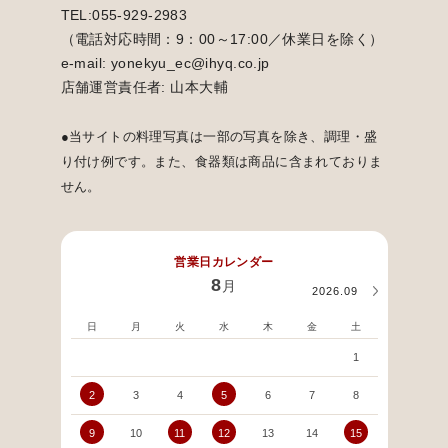
TEL:055-929-2983
（電話対応時間：9：00～17:00／休業日を除く）
e-mail: yonekyu_ec@ihyq.co.jp
店舗運営責任者: 山本大輔
●当サイトの料理写真は一部の写真を除き、調理・盛
り付け例です。また、食器類は商品に含まれておりま
せん。
営業日カレンダー
8
月
2026.09
日
月
火
水
木
金
土
日
1
2
3
4
5
6
7
8
6
9
10
11
12
13
14
15
13