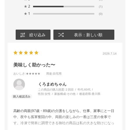
★
2
(1)
★
1
(0)
絞り込み
表示：新しい順
2026.7.14
美味しく助かった〜
おいしさ
:★★★★★
用途
:自宅用
くろまめちゃん
この商品の購入頻度:
２回目
年代:
60代
性別:
女性
家族構成:
その他
都道府県:
香川県
高齢の両親(97歳・89歳)の介護をしながら、仕事、家事にと一日
中、夜中も孤軍奮闘の中、両親の楽しみの一番は三度の食事で
す。冷凍で簡単に調理できる御社の商品は私の大きな助けになっ
ています。柔らかく調理してくださっているので、入れ歯の父に