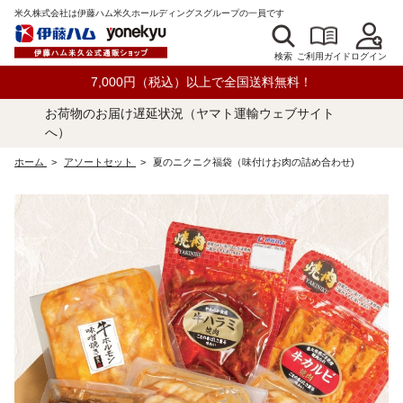
米久株式会社は伊藤ハム米久ホールディングスグループの一員です
検索
ログイン
ご利用ガイド
7,000円（税込）以上で全国送料無料！
お荷物のお届け遅延状況（ヤマト運輸ウェブサイト
へ）
ホーム
>
アソートセット
>
夏のニクニク福袋（味付けお肉の詰め合わせ)