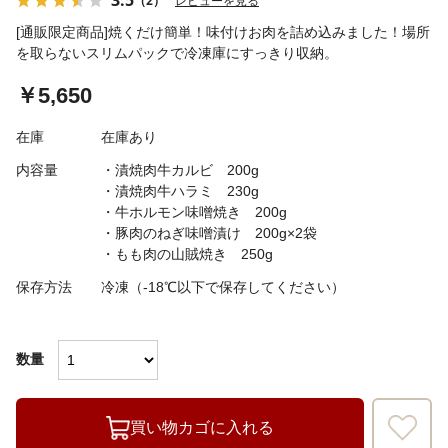
（2）
レビューを見る
[通販限定商品]焼くだけ簡単！味付けお肉を詰め込みました！場所
を取らないスリムパックで冷凍庫にすっきり収納。
￥5,650
在庫
在庫あり
内容量
・漬焼肉牛カルビ 200g
・漬焼肉牛ハラミ 230g
・牛ホルモン味噌焼き 200g
・豚肉のねぎ味噌漬け 200g×2袋
・もも肉の山賊焼き 250g
保存方法
冷凍（-18℃以下で保存してください）
数量
買い物カゴに入れる