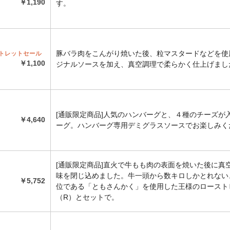
￥1,190
す。
豚バラ肉をこんがり焼いた後、粒マスタードなどを使
アウトレットセール
￥1,100
ジナルソースを加え、真空調理で柔らかく仕上げまし
[通販限定商品]人気のハンバーグと、４種のチーズが
￥4,640
ーグ。ハンバーグ専用デミグラスソースでお楽しみく
[通販限定商品]直火で牛もも肉の表面を焼いた後に真
味を閉じ込めました。牛一頭から数キロしかとれない
￥5,752
位である「ともさんかく」を使用した王様のロースト
（R）とセットで。