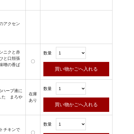
のアクセン
ンニクと赤
数量
ひと口頬張
〇
味噌の香ば
買い物かごへ入れる
数量
のハーブ液に
在庫
した まろや
あり
買い物かごへ入れる
数量
トチキンで
〇