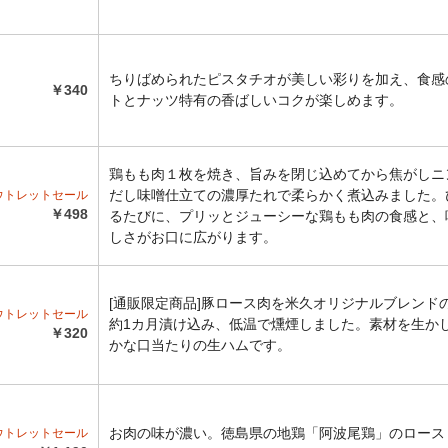
ちりばめられたピスタチオが美しい彩りを加え、食感
￥340
トとナッツ特有の香ばしいコクが楽しめます。
鶏もも肉１枚を焼き、旨みを閉じ込めてから焦がしニ
だし味噌仕立ての濃厚たれで柔らかく煮込みました。
アウトレットセール
￥498
るたびに、プリッとジューシーな鶏もも肉の食感と、
しさがお口に広がります。
[通販限定商品]豚ロース肉を米久オリジナルブレンド
アウトレットセール
約1カ月漬け込み、低温で燻煙しました。素材を生か
￥320
かな口当たりの生ハムです。
お肉の味が濃い。徳島県の地鶏「阿波尾鶏」のロース
アウトレットセール