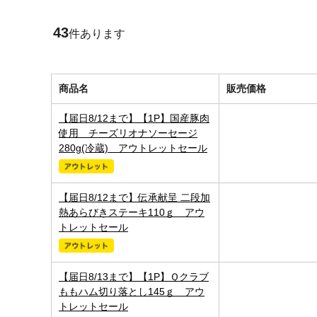
43
件あります
商品名
販売価格
【届日8/12まで】【1P】国産豚肉
使用 チーズリオナソーセージ
280g(冷蔵) アウトレットセール
【届日8/12まで】伝承献呈 二段加
熱あらびきステーキ110ｇ アウ
トレットセール
【届日8/13まで】【1P】Ｑクラブ
ももハム切り落とし145ｇ アウ
トレットセール