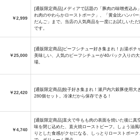
[通販限定商品]メディアで話題の「豚肉の味噌煮込み
れ肉のやわらかローストポーク」、「黄金比ハンバー
￥2,999
だんご」まで。当店の人気商品を一度にお試しいただ
です。
[通販限定商品]ビーフシチュー好き集まれ！お湯ポチ
￥25,000
美味しい、人気のビーフシチューが40パック入りの
場。
[通販限定商品]餃子好き集まれ！瀬戸内六穀豚使用大
￥22,420
280個セット。冷凍だから保存できる！
[通販限定商品]直火で牛もも肉の表面を焼いた後に真
味を閉じ込めた、直火焼ローストビーフ。しょう油風
￥4,740
りとした食感がクセになる、しっとりローストポーク
で。ボリューム満点。