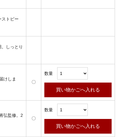
ーストビー
用。しっとり
数量
届けしま
〇
買い物かごへ入れる
数量
将弘監修。2
〇
買い物かごへ入れる