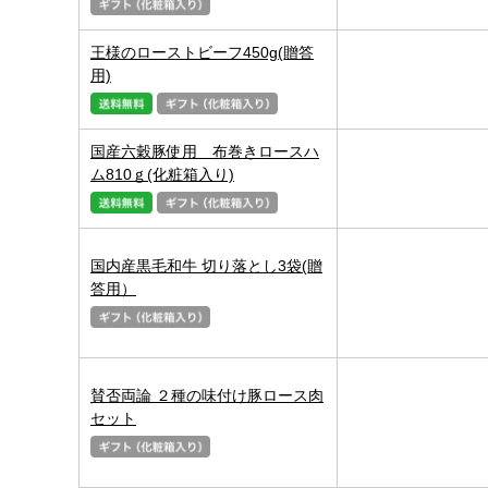
王様のローストビーフ450g(贈答
用)
国産六穀豚使用 布巻きロースハ
ム810ｇ(化粧箱入り)
国内産黒毛和牛 切り落とし3袋(贈
答用）
賛否両論 ２種の味付け豚ロース肉
セット