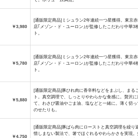
[通販限定商品]ミシュラン2年連続一つ星獲得。東京
￥3,980
店｢メゾン・ド・ユーロン｣が監修したこだわり中華3
ト。
[通販限定商品]ミシュラン2年連続一つ星獲得。東京
￥5,780
店｢メゾン・ド・ユーロン｣が監修したこだわり中華4
ト。
[通販限定商品]豚ひれ肉に香辛料などをまぶし、まる
ト。真空調理で、しっとりやわらかな食感に。贅沢に
￥5,880
て、わさび醤油やごま油、塩などと一緒に。薄く切っ
のせたりも。
[通販限定商品]豚ばら肉にローストと真空調理を繰り
惜しまない製法で、箸でほぐれるやわらかさを実現。
￥4,750