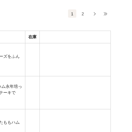
1
2
次
最後
在庫
ーズをふん
ハム永年培っ
テーキで
たももハム