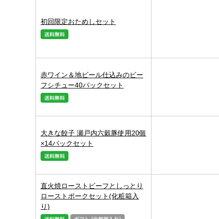
初回限定おためしセット
赤ワイン＆地ビール仕込みのビー
フシチュー40パックセット
大きな餃子 瀬戸内六穀豚使用20個
×14パックセット
直火焼ローストビーフとしっとり
ローストポークセット(化粧箱入
り)