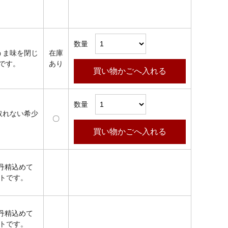
数量
うま味を閉じ
在庫
です。
あり
買い物かごへ入れる
数量
取れない希少
〇
買い物かごへ入れる
丹精込めて
ットです。
丹精込めて
ットです。