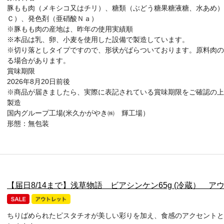
豚もも肉（メキシコ又はチリ）、糖類（ぶどう糖果糖液糖、水あめ）
Ｃ）、発色剤（亜硝酸Ｎａ）
※豚もも肉の産地は、昨年の使用実績順
※本品は乳、卵、小麦を使用した設備で製造しています。
※切り落としタイプですので、形状がばらついております。原料肉の
る場合があります。
賞味期限
2026年8月20日前後
※商品が届きましたら、実際に表記されている賞味期限をご確認の上
製造
国内グループ工場(米久かがやき㈱ 輝工場）
形態：無包装
【届日8/14まで】浅草物語 ビアシンケン65g (冷蔵） 
ちりばめられたピスタチオが美しい彩りを加え、食感のアクセントと