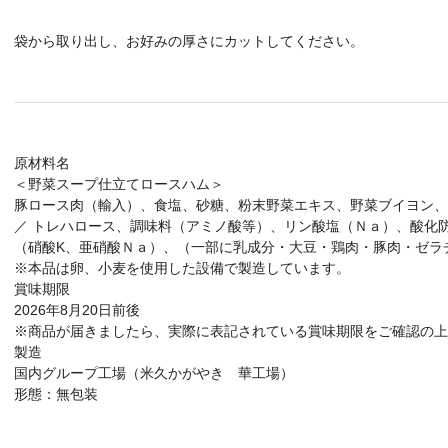
袋から取り出し、お好みの厚さにカットしてください。
原材料名
＜野菜スープ仕立てロースハム＞
豚ロース肉（輸入）、食塩、砂糖、粉末野菜エキス、野菜ブイヨン、
／ トレハロース、調味料（アミノ酸等）、リン酸塩（Ｎａ）、酸化
（硝酸K、亜硝酸Ｎａ）、（一部に乳成分・大豆・鶏肉・豚肉・ゼラ
※本品は卵、小麦を使用した設備で製造しています。
賞味期限
2026年8月20日前後
※商品が届きましたら、実際に表記されている賞味期限をご確認の上
製造
国内グループ工場（米久かがやき 華工場）
形態：無包装