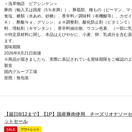
＜浅草物語 ビアシンケン＞
豚肉（輸入又は国産（5％未満））、豚脂肪、種もの（ピーマン、マ
食塩、糖類（水あめ、砂糖）、香辛料／調味料（有機酸等）、カゼ
Ｋ）、酢酸Ｎａ、グリシン、ｐＨ調整剤、酸化防止剤（ビタミンＣ）
料、増粘剤（キサンタン）、香辛料抽出物、ウコン色素、（一部に乳
※特定原材料に関し、本品はえびやかに、小麦、卵、乳成分を含む原
ます。
賞味期限
2026年8月21日前後
※商品が届きましたら、実際に表記されている賞味期限をご確認の上
製造
国内グループ工場
形態：無包装
【届日8/12まで】【1P】国産豚肉使用 チーズリオナソーセー
ットセール