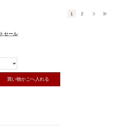
1
2
次
最後
ットセール
買い物かごへ入れる