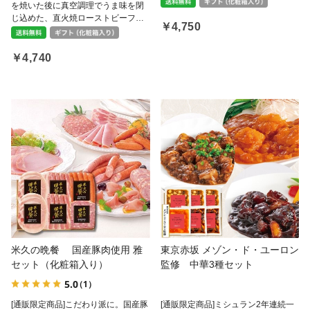
を焼いた後に真空調理でうま味を閉
けます。
じ込めた、直火焼ローストビーフ。
￥4,750
しょう油風味としっとりとした食感
がクセになる、しっとりローストポ
ークとセットで。ボリューム満点。
￥4,740
米久の晩餐 国産豚肉使用 雅
東京赤坂 メゾン・ド・ユーロン
セット（化粧箱入り）
監修 中華3種セット
5.0
（1）
[通販限定商品]こだわり派に。国産豚
[通販限定商品]ミシュラン2年連続一