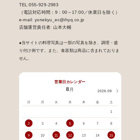
TEL:055-929-2983
（電話対応時間：9：00～17:00／休業日を除く）
e-mail: yonekyu_ec@ihyq.co.jp
店舗運営責任者: 山本大輔
●当サイトの料理写真は一部の写真を除き、調理・盛
り付け例です。また、食器類は商品に含まれておりま
せん。
営業日カレンダー
8
月
2026.09
日
月
火
水
木
金
土
日
1
2
3
4
5
6
7
8
6
9
10
11
12
13
14
15
13