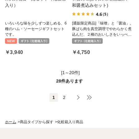
入り）
和醤煮込みセット)
4.6
（5）
いろいろな味を少しずつ楽しめる、6
[通販限定商品]「味噌」と「醤油」。
種のハム・ソーセージギフトセット
豚ばら肉を真空調理でやわらかく煮
です。
込んだ、２種のおいしさをいっぺん
に。
￥3,940
￥4,750
[1～20件]
28
件あります
1
2
ホーム
>
商品タイプから探す
>
化粧箱入り商品