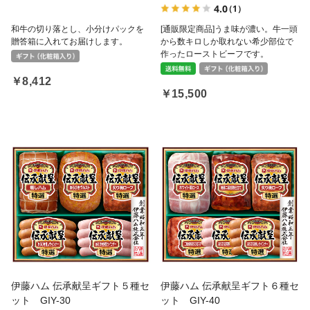
4.0
（1）
和牛の切り落とし、小分けパックを
[通販限定商品]うま味が濃い。牛一頭
贈答箱に入れてお届けします。
から数キロしか取れない希少部位で
作ったローストビーフです。
￥8,412
￥15,500
伊藤ハム 伝承献呈ギフト５種セ
伊藤ハム 伝承献呈ギフト６種セ
ット GIY-30
ット GIY-40