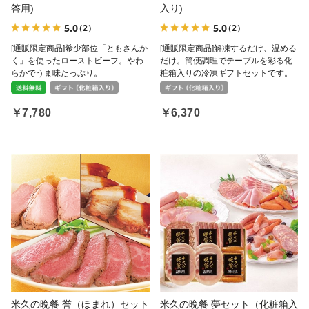
答用)
入り)
5.0
5.0
（2）
（2）
[通販限定商品]希少部位「ともさんか
[通販限定商品]解凍するだけ、温める
く」を使ったローストビーフ。やわ
だけ。簡便調理でテーブルを彩る化
らかでうま味たっぷり。
粧箱入りの冷凍ギフトセットです。
￥7,780
￥6,370
米久の晩餐 誉（ほまれ）セット
米久の晩餐 夢セット（化粧箱入