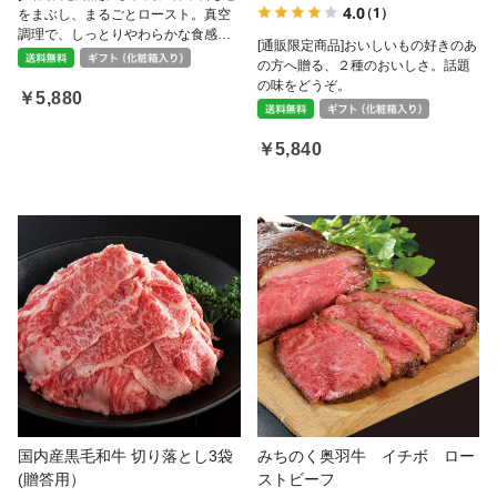
4.0
（1）
をまぶし、まるごとロースト。真空
調理で、しっとりやわらかな食感
[通販限定商品]おいしいもの好きのあ
に。贅沢に厚切りにして、わさび醤
の方へ贈る、２種のおいしさ。話題
油やごま油、塩などと一緒に。薄く
の味をどうぞ。
切ってサラダにのせたりも。
￥5,880
￥5,840
国内産黒毛和牛 切り落とし3袋
みちのく奥羽牛 イチボ ロー
(贈答用）
ストビーフ