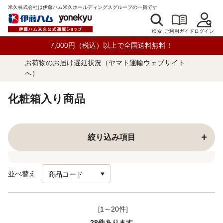
米久株式会社は伊藤ハム米久ホールディングスグループの一員です
検索
ログイン
ご利用ガイド
7,000円（税込）以上で全国送料無料！
お荷物のお届け遅延状況（ヤマト運輸ウェブサイト
へ）
化粧箱入り商品
絞り込み項目
並べ替え
[1～20件]
28
件あります