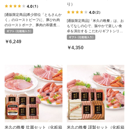
り）
4.0
（1）
4.0
（2）
[通販限定商品]希少部位「ともさんか
く」のローストビーフに、豚ひれ肉
[通販限定商品]「米久の晩餐」は、お
のローストポーク、豚肉の和醤煮込
もてなしの心で、賑やかで楽しい食
み。３種の贅沢をいっぺんにお届け
卓を演出する こだわりギフトシリー
します。
ズです。国産豚肉使用の熟成ロース
￥6,249
ハム、ベーコン、特級あらびきソー
セージなど4種詰め合わせ。
￥4,350
米久の晩餐 壮麗セット（化粧箱
米久の晩餐 謹製セット（化粧箱