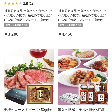
3.5
（2）
[通販限定商品]伊藤ハムが永年培った
[通販限定商品]伊藤ハムが永年培った
ハム造りの技で丹精込めて造り上げ
ハム造りの技で丹精込めて造り上げ
た JAS「特級」グレード。喜ばれる
た JAS「特級」グレード。喜ばれる
５種セットです。
６種セットです。
￥3,290
￥4,460
王様のローストビーフ450g(贈
米久の晩餐 至福の味(化粧箱