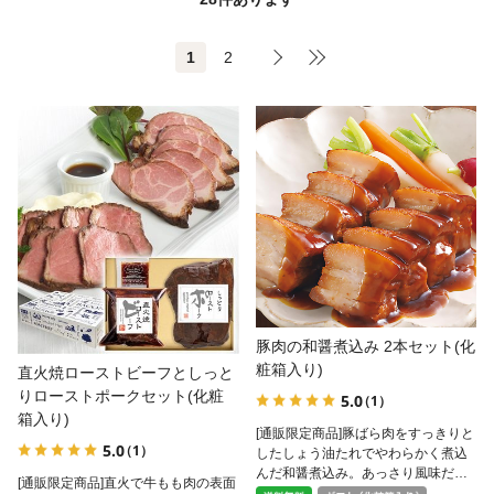
1
2
豚肉の和醤煮込み 2本セット(化
粧箱入り)
直火焼ローストビーフとしっと
りローストポークセット(化粧
5.0
（1）
箱入り)
[通販限定商品]豚ばら肉をすっきりと
5.0
（1）
したしょう油たれでやわらかく煮込
んだ和醤煮込み。あっさり風味だか
[通販限定商品]直火で牛もも肉の表面
ら、年齢を問わずに楽しんでいただ