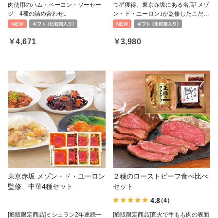
肉使用のハム・ベーコン・ソーセー
つ星獲得。東京赤坂にある名店｢メゾ
ジ 4種の詰め合わせ。
ン・ド・ユーロン｣が監修したこだわ
り中華3種ギフトセット。
￥4,671
￥3,980
東京赤坂 メゾン・ド・ユーロン
２種のローストビーフ食べ比べ
監修 中華4種セット
セット
4.8
（4）
[通販限定商品]ミシュラン2年連続一
[通販限定商品]直火で牛もも肉の表面