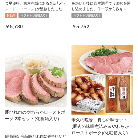
つ星獲得。東京赤坂にある名店｢メゾ
を焼いた後に真空調理でうま味を閉
ン・ド・ユーロン｣が監修したこだわ
じ込めました。牛一頭から数キロし
り中華4種ギフトセット。
かとれない、希少な部位である「と
もさんかく」を使用した王様のロー
ストビーフ（R）とセットで。
￥5,780
￥5,752
豚ひれ肉のやわらかローストポ
ーク 2本セット(化粧箱入り)
米久の晩餐 真心の味セット
(豚肉の味噌煮込み＆やわらか
ローストポーク)(化粧箱入り)
[通販限定商品]豚ひれ肉に香辛料など