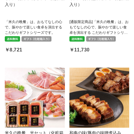
入り）
入り）
「米久の晩餐」は、おもてなしの心
[通販限定商品]「米久の晩餐」は、お
で、賑やかで楽しい食卓を演出する
もてなしの心で、賑やかで楽しい食
こだわりギフトシリーズです。
卓を演出する こだわりギフトシリー
ズです。
￥8,721
￥11,730
米久の晩餐 光セット（化粧箱
和奏の味(豚肉の味噌煮込み、