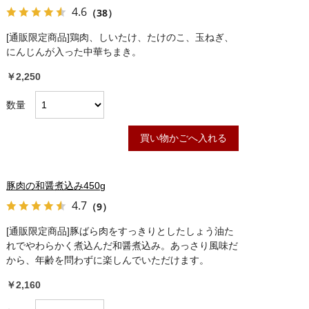
4.6
（38）
[通販限定商品]鶏肉、しいたけ、たけのこ、玉ねぎ、
にんじんが入った中華ちまき。
￥2,250
数量
買い物かごへ入れる
豚肉の和醤煮込み450g
4.7
（9）
[通販限定商品]豚ばら肉をすっきりとしたしょう油た
れでやわらかく煮込んだ和醤煮込み。あっさり風味だ
から、年齢を問わずに楽しんでいただけます。
￥2,160