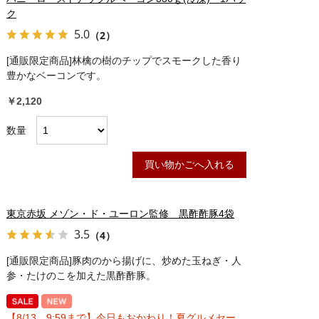
ク
5.0
（2）
[通販限定商品]林檎の樹のチップでスモークした香り
豊かなベーコンです。
￥2,120
数量
買い物かごへ入れる
東京赤坂 メゾン・ド・ユーロン監修 黒酢酢豚4袋
3.5
（4）
[通販限定商品]豚肉のから揚げに、炒めた玉ねぎ・人
参・たけのこを加えた黒酢酢豚。
【8/13 9:59まで】今日もおかわり！夏グルメセー