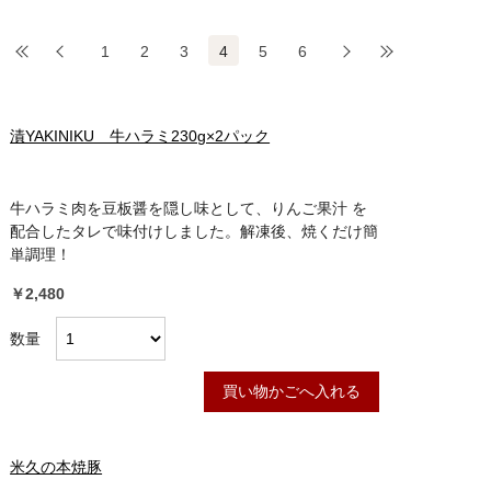
最初
前
1
2
3
4
5
6
次
最後
漬YAKINIKU 牛ハラミ230g×2パック
牛ハラミ肉を豆板醤を隠し味として、りんご果汁 を
配合したタレで味付けしました。解凍後、焼くだけ簡
単調理！
￥2,480
数量
買い物かごへ入れる
米久の本焼豚