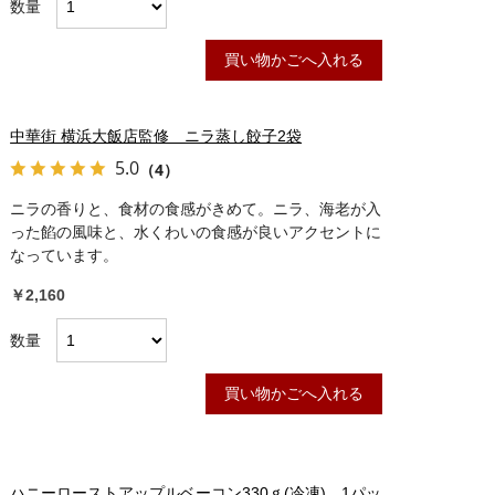
数量
買い物かごへ入れる
中華街 横浜大飯店監修 ニラ蒸し餃子2袋
5.0
（4）
ニラの香りと、食材の食感がきめて。ニラ、海老が入
った餡の風味と、水くわいの食感が良いアクセントに
なっています。
￥2,160
数量
買い物かごへ入れる
ハニーローストアップルベーコン330ｇ(冷凍) 1パッ