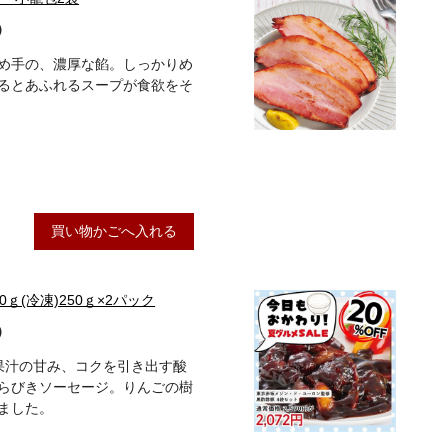
）
め手の、濃厚な餡。しっかりめ
るとあふれるスープが食欲をそ
買い物かごへ入れる
ｇ(冷凍)250ｇ×2パック
）
ご果汁の甘み、コクを引き出す酸
らびきソーセージ。りんごの樹
ました。