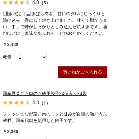
4.0
（5）
[通販限定商品]豚ばら肉を、甘口のタレにじっくりと
漬け込み、香ばしく焼き上げました。甘くて脂がうま
い、中まで味がしっかりとしみ込んだ焼き豚です。噛
むほどにうま味があふれる！ぜひおためしください。
￥2,480
数量
買い物かごへ入れる
国産野菜とお肉のお徳用餃子20個入り×3袋
4.0
（1）
フレッシュな野菜、肉のコクと甘みが自慢の瀬戸内六
穀豚、国産鶏肉を使用した餃子です。
￥2,360