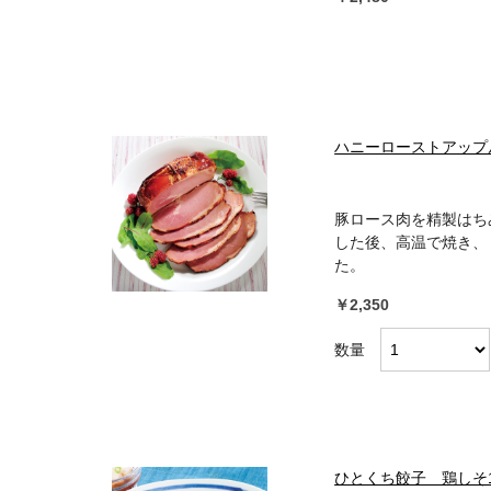
ハニーローストアップル
豚ロース肉を精製はち
した後、高温で焼き、
た。
￥2,350
数量
ひとくち餃子 鶏しそ1