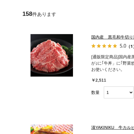
158
件あります
国内産 黒毛和牛切り落
5.0
（1
[通販限定商品]国内産
が｣に｢牛丼」に｢野菜
お使いください。
￥2,511
数量
漬YAKINIKU 牛カル