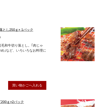
とし250ｇ× 1パック
）
黒毛和牛切り落とし。｢肉じゃ
炒め｣など、いろいろなお料理に
買い物かごへ入れる
ビ200ｇ×2パック