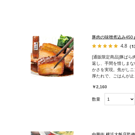
豚肉の味噌煮込み450ｇ
4.8
（1
[通販限定商品]豚ば
返し、手間を惜しまな
かさを実現。焦がしニ
厚たれで、ごはんが止
￥2,160
数量
中華街 横浜大飯店監