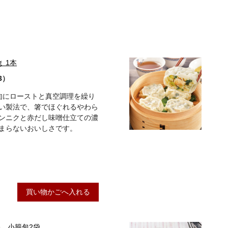
 1本
3）
ら肉にローストと真空調理を繰り
い製法で、箸でほぐれるやわら
ンニクと赤だし味噌仕立ての濃
まらないおいしさです。
買い物かごへ入れる
修 小籠包2袋