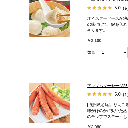
5.0
（6
オイスターソースが決
の味付けで、箸を入れ
そります。
￥2,160
数量
アップルソーセージ250
5.0
（1
[通販限定商品]りん
味がほのかに効いたあ
のチップでスモークし
￥2,080