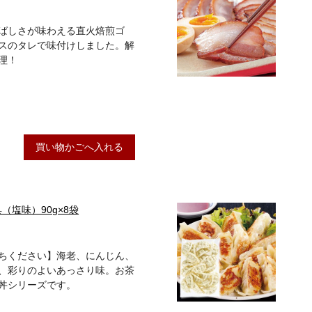
ばしさが味わえる直火焙煎ゴ
スのタレで味付けしました。解
理！
買い物かごへ入れる
（塩味）90g×8袋
ちください】海老、にんじん、
、彩りのよいあっさり味。お茶
丼シリーズです。