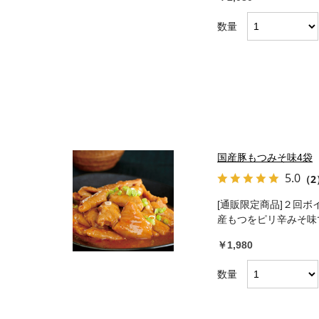
数量
国産豚もつみそ味4袋
5.0
（2
[通販限定商品]２回
産もつをピリ辛みそ味
￥1,980
数量