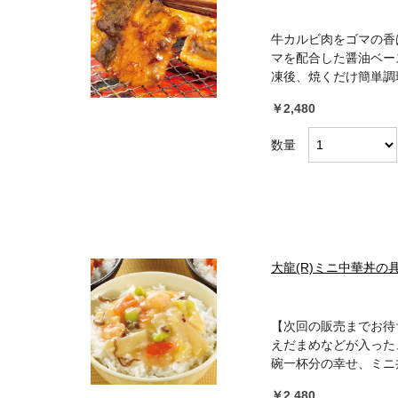
牛カルビ肉をゴマの香
マを配合した醤油ベー
凍後、焼くだけ簡単調
￥2,480
数量
大龍(R)ミニ中華丼の具
【次回の販売までお待
えだまめなどが入った
碗一杯分の幸せ、ミニ
￥2,480