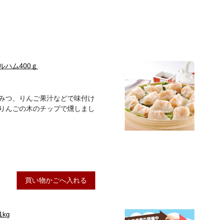
ハム400ｇ
みつ、りんご果汁などで味付け
りんごの木のチップで燻しまし
買い物かごへ入れる
kg