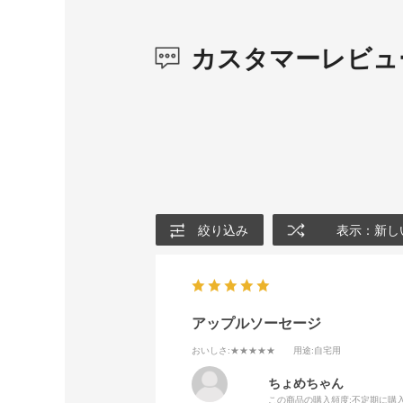
カスタマーレビュ
絞り込み
表示：新し
アップルソーセージ
おいしさ
:★★★★★
用途
:自宅用
ちょめちゃん
この商品の購入頻度:
不定期に購