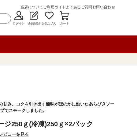
当店について
ご利用ガイド
よくあるご質問
お問い合わせ
ログイン
会員登録
お気に入り
カート
汁の甘み、コクを引き出す酸味がほのかに効いたあらびきソー
プでスモークしました。
250ｇ(冷凍)250ｇ×2パック
レビューを見る