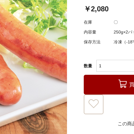
￥2,080
在庫
〇
内容量
250g×2
保存方法
冷凍（-1
数量
この商