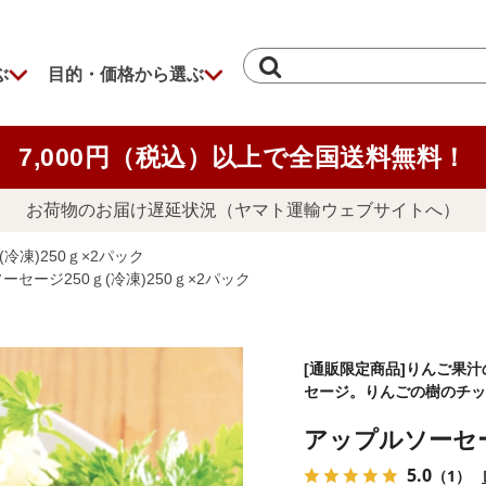
ぶ
目的・価格から選ぶ
7,000円（税込）以上で全国送料無料！
お荷物のお届け遅延状況（ヤマト運輸ウェブサイトへ）
冷凍)250ｇ×2パック
ーセージ250ｇ(冷凍)250ｇ×2パック
[通販限定商品]りんご果
セージ。りんごの樹のチッ
アップルソーセージ
5.0
（1）