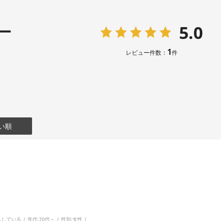
5.0
ー
1
レビュー件数：
件
い順
入している
年代:
70代～
性別:
女性