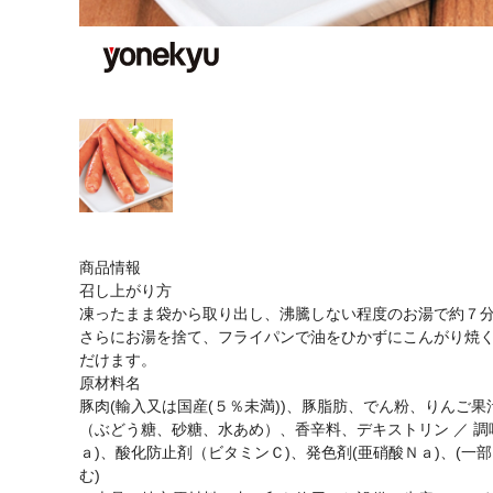
商品情報
召し上がり方
凍ったまま袋から取り出し、沸騰しない程度のお湯で約７
さらにお湯を捨て、フライパンで油をひかずにこんがり焼
だけます。
原材料名
豚肉(輸入又は国産(５％未満))、豚脂肪、でん粉、りんご
（ぶどう糖、砂糖、水あめ）、香辛料、デキストリン ／ 調味
ａ)、酸化防止剤（ビタミンＣ)、発色剤(亜硝酸Ｎａ)、(
む)