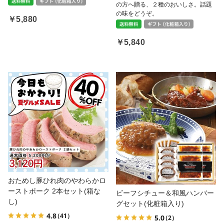
の方へ贈る、２種のおいしさ。話題
油やごま油、塩などと一緒に。薄く
の味をどうぞ。
切ってサラダにのせたりも。
￥5,880
￥5,840
おためし豚ひれ肉のやわらかロ
ーストポーク 2本セット(箱な
ビーフシチュー＆和風ハンバー
し)
グセット(化粧箱入り)
4.8
（41）
5.0
（2）