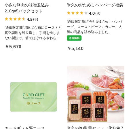
小さな豚肉の味噌煮込み
米久のおためしハンバーグ福袋
210g×5パックセット
4.0
（3）
4.5
（8）
[通販限定商品]合計約1.4kg！ハンバ
ーグ、ローストビーフにカレー。人
[通販限定商品]豚ばら肉にローストと
気の商品を詰め込みました。
真空調理を繰り返し、手間を惜しま
ない製法で、箸でほぐれるやわらか
さを実現。焦がしニンニクと赤だし
￥5,670
￥5,140
味噌仕立ての濃厚たれで、ごはんが
止まらないおいしさです。
カードギフト夢コース
米久の晩餐 華セット（化粧箱入