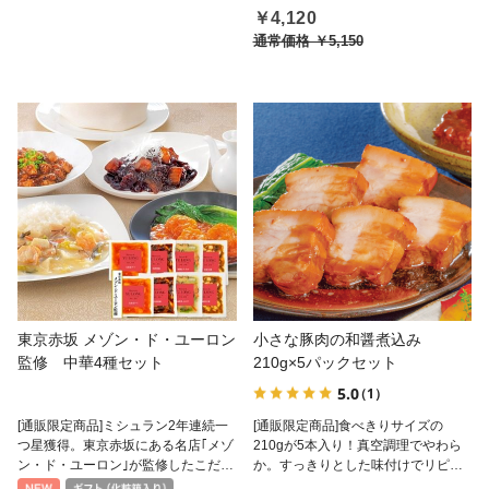
￥4,120
通常価格
￥5,150
東京赤坂 メゾン・ド・ユーロン
小さな豚肉の和醤煮込み
監修 中華4種セット
210g×5パックセット
5.0
（1）
[通販限定商品]ミシュラン2年連続一
[通販限定商品]食べきりサイズの
つ星獲得。東京赤坂にある名店｢メゾ
210gが5本入り！真空調理でやわら
ン・ド・ユーロン｣が監修したこだわ
か。すっきりとした味付けでリピー
り中華4種ギフトセット。
ト多数、豚肉の和醤煮込み。