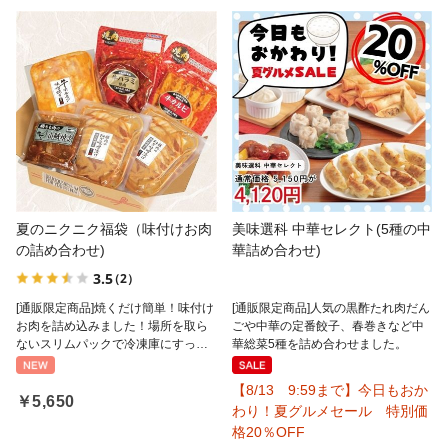
夏のニクニク福袋（味付けお肉
美味選科 中華セレクト(5種の中
の詰め合わせ)
華詰め合わせ)
3.5
（2）
[通販限定商品]焼くだけ簡単！味付け
[通販限定商品]人気の黒酢たれ肉だん
お肉を詰め込みました！場所を取ら
ごや中華の定番餃子、春巻きなど中
ないスリムパックで冷凍庫にすっき
華総菜5種を詰め合わせました。
り収納。
【8/13 9:59まで】今日もおか
￥5,650
わり！夏グルメセール 特別価
格20％OFF