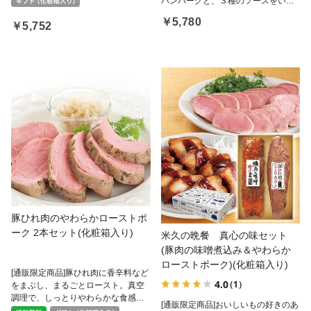
ハンバーグと、３種のソースをいっ
もさんかく」を使用した王様のロー
ぺんにお届けします。
￥5,780
ストビーフ（R）とセットで。
￥5,752
豚ひれ肉のやわらかローストポ
ーク 2本セット(化粧箱入り)
米久の晩餐 真心の味セット
(豚肉の味噌煮込み＆やわらか
ローストポーク)(化粧箱入り)
[通販限定商品]豚ひれ肉に香辛料など
4.0
（1）
をまぶし、まるごとロースト。真空
調理で、しっとりやわらかな食感
[通販限定商品]おいしいもの好きのあ
に。贅沢に厚切りにして、わさび醤