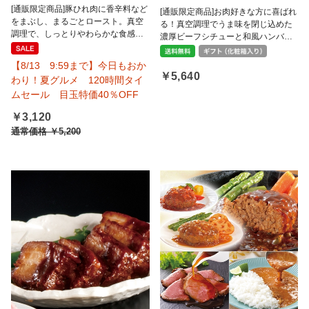
[通販限定商品]豚ひれ肉に香辛料など
[通販限定商品]お肉好きな方に喜ばれ
をまぶし、まるごとロースト。真空
る！真空調理でうま味を閉じ込めた
調理で、しっとりやわらかな食感に
濃厚ビーフシチューと和風ハンバー
仕上げました。
グのセットです。
【8/13 9:59まで】今日もおか
￥5,640
わり！夏グルメ 120時間タイ
ムセール 目玉特価40％OFF
￥3,120
通常価格
￥5,200