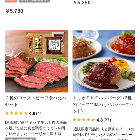
￥5,250
￥5,780
２種のローストビーフ食べ比べ
トリオＴＨＥハンバーグ（3種
セット
のソースで味わうハンバーグセ
ット)
4.8
（4）
4.8
（23）
[通販限定商品]直火で牛もも肉の表面
を焼いた後に真空調理でうま味を閉
[通販限定商品]牛肉と豚肉を７：３の
じ込めました。牛一頭から数キロし
黄金比で配合した人気のジューシー
かとれない、希少な部位である「と