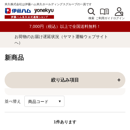
米久株式会社は伊藤ハム米久ホールディングスグループの一員です
検索
ログイン
ご利用ガイド
7,000円（税込）以上で全国送料無料！
お荷物のお届け遅延状況（ヤマト運輸ウェブサイト
へ）
新商品
絞り込み項目
並べ替え
1
件あります