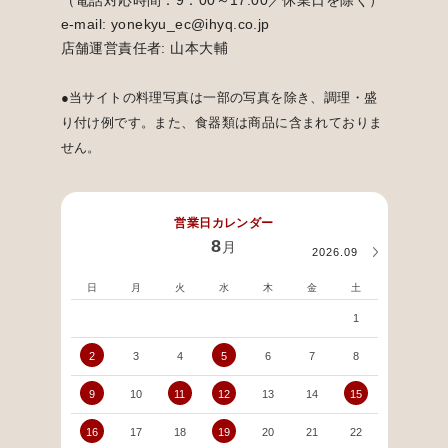
e-mail: yonekyu_ec@ihyq.co.jp
店舗運営責任者: 山本大輔
●当サイトの料理写真は一部の写真を除き、調理・盛
り付け例です。また、食器類は商品に含まれておりま
せん。
営業日カレンダー
8
月
2026.09
日
月
火
水
木
金
土
日
1
2
3
4
5
6
7
8
6
9
10
11
12
13
14
15
13
16
17
18
19
20
21
22
20