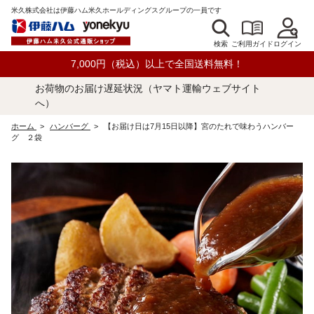
米久株式会社は伊藤ハム米久ホールディングスグループの一員です
検索
ログイン
ご利用ガイド
7,000円（税込）以上で全国送料無料！
お荷物のお届け遅延状況（ヤマト運輸ウェブサイト
へ）
ホーム
>
ハンバーグ
>
【お届け日は7月15日以降】宮のたれで味わうハンバー
グ ２袋