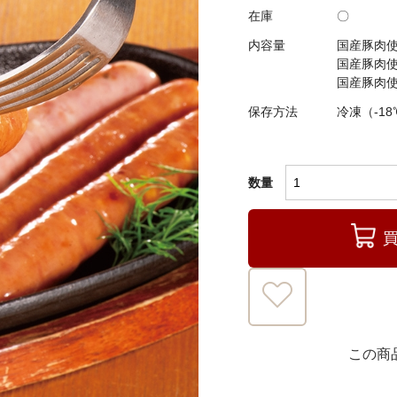
在庫
〇
内容量
国産豚肉使
国産豚肉使
国産豚肉使
保存方法
冷凍（-1
数量
この商