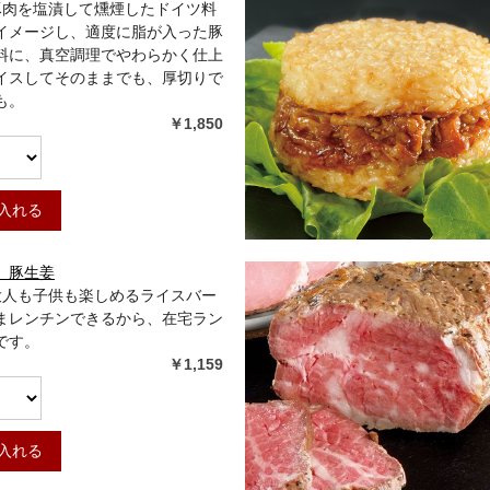
]豚肉を塩漬して燻煙したドイツ料
イメージし、適度に脂が入った豚
料に、真空調理でやわらかく仕上
イスしてそのままでも、厚切りで
も。
￥1,850
入れる
 豚生姜
]大人も子供も楽しめるライスバー
まレンチンできるから、在宅ラン
です。
￥1,159
入れる