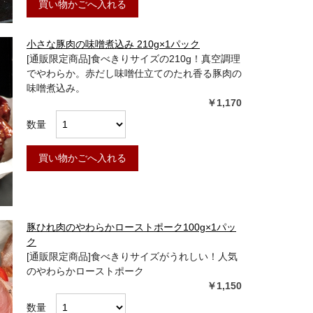
買い物かごへ入れる
小さな豚肉の味噌煮込み 210g×1パック
[通販限定商品]食べきりサイズの210g！真空調理
でやわらか。赤だし味噌仕立てのたれ香る豚肉の
味噌煮込み。
￥1,170
数量
買い物かごへ入れる
豚ひれ肉のやわらかローストポーク100g×1パッ
ク
[通販限定商品]食べきりサイズがうれしい！人気
のやわらかローストポーク
￥1,150
数量