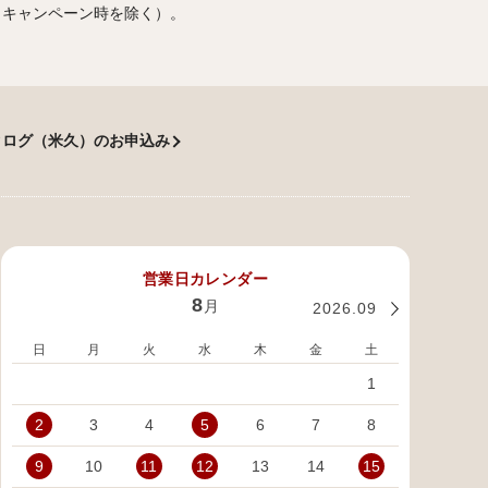
（キャンペーン時を除く）。
タログ（米久）のお申込み
営業日カレンダー
8
月
2026.09
日
月
火
水
木
金
土
日
1
2
3
4
5
6
7
8
6
9
10
11
12
13
14
15
13