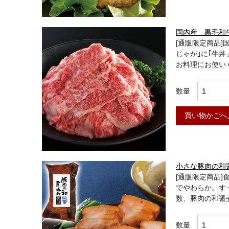
国内産 黒毛和牛
[通販限定商品]
じゃが｣に｢牛丼
お料理にお使い
数量
買い物かごへ
小さな豚肉の和醤
[通販限定商品]
でやわらか。す
数、豚肉の和醤
数量