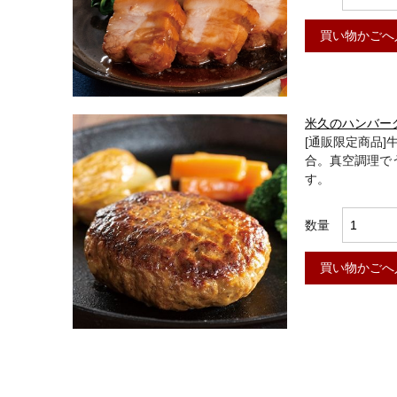
買い物かごへ
米久のハンバー
[通販限定商品
合。真空調理で
す。
数量
買い物かごへ