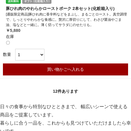
豚ひれ肉のやわらかローストポーク 2本セット(化粧箱入り)
[通販限定商品]豚ひれ肉に香辛料などをまぶし、まるごとロースト。真空調理
で、しっとりやわらかな食感に。贅沢に厚切りにして、わさび醤油やごま
油、塩などと一緒に。薄く切ってサラダにのせたりも。
￥5,880
在庫
〇
数量
買い物かごへ入れる
12
件あります
日々の食事から特別なひとときまで、 幅広いシーンで使える
商品をご提案しています。
暮らしに合う一品を、これからも見つけていただけましたら幸