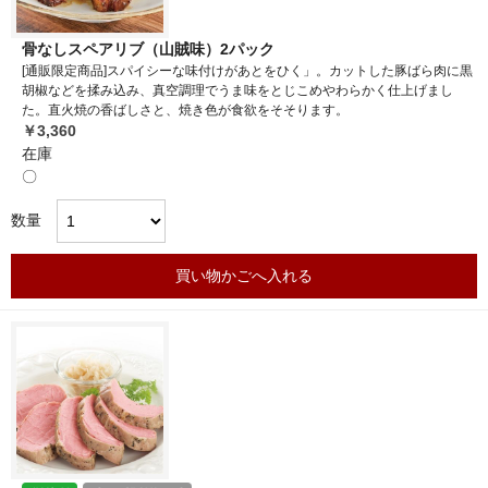
骨なしスペアリブ（山賊味）2パック
[通販限定商品]スパイシーな味付けがあとをひく」。カットした豚ばら肉に黒
胡椒などを揉み込み、真空調理でうま味をとじこめやわらかく仕上げまし
た。直火焼の香ばしさと、焼き色が食欲をそそります。
￥3,360
在庫
〇
数量
買い物かごへ入れる