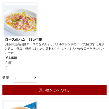
ロース生ハム 67g×4袋
[通販限定商品]豚ロース肉を米久オリジナルブレンドのハーブ液に約1カ月漬
け込み、低温で燻煙しました。素材を生かした まろやかな口当たりの生ハ
ムです。
￥1,980
在庫
〇
数量
買い物かごへ入れる