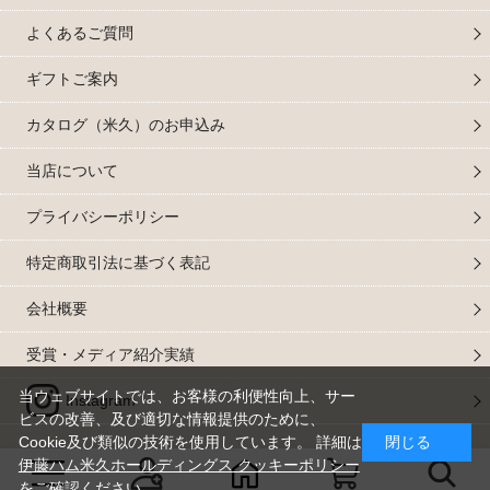
よくあるご質問
ギフトご案内
カタログ（米久）のお申込み
当店について
プライバシーポリシー
特定商取引法に基づく表記
会社概要
受賞・メディア紹介実績
当ウェブサイトでは、お客様の利便性向上、サー
Instagram
ビスの改善、及び適切な情報提供のために、
Cookie及び類似の技術を使用しています。 詳細は
閉じる
伊藤ハム米久ホールディングス クッキーポリシー
&;copy 2024 yonekyu Corp. All Rights Reserved.
をご確認ください。
米久株式会社は、伊藤ハム米久ホールディングスグループの一員です。