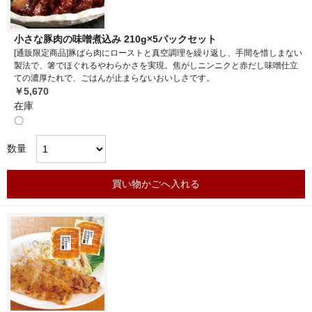
小さな豚肉の味噌煮込み 210g×5パックセット
[通販限定商品]豚ばら肉にローストと真空調理を繰り返し、手間を惜しまない
製法で、箸でほぐれるやわらかさを実現。焦がしニンニクと赤だし味噌仕立
ての濃厚たれで、ごはんが止まらないおいしさです。
￥5,670
在庫
〇
数量
買い物かごへ入れる