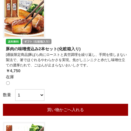
豚肉の味噌煮込み2本セット(化粧箱入り)
[通販限定商品]豚ばら肉にローストと真空調理を繰り返し、手間を惜しまない
製法で、箸でほぐれるやわらかさを実現。焦がしニンニクと赤だし味噌仕立
ての濃厚たれで、ごはんが止まらないおいしさです。
￥4,750
在庫
〇
数量
買い物かごへ入れる