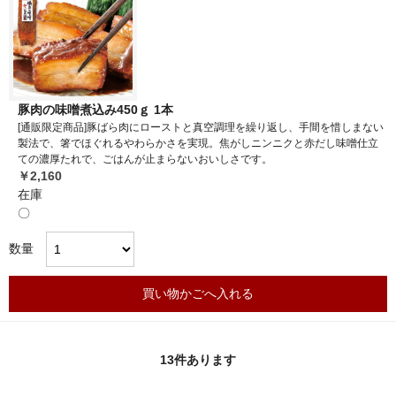
豚肉の味噌煮込み450ｇ 1本
[通販限定商品]豚ばら肉にローストと真空調理を繰り返し、手間を惜しまない
製法で、箸でほぐれるやわらかさを実現。焦がしニンニクと赤だし味噌仕立
ての濃厚たれで、ごはんが止まらないおいしさです。
￥2,160
在庫
〇
数量
買い物かごへ入れる
13
件あります