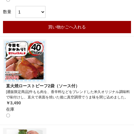
数量
買い物かごへ入れる
直火焼ローストビーフ2袋（ソース付）
[通販限定商品]牛もも肉を、香辛料などをブレンドした米久オリジナル調味料
で味付けし、直火で表面を焼いた後に真空調理でうま味を閉じ込めました。
￥3,490
在庫
〇