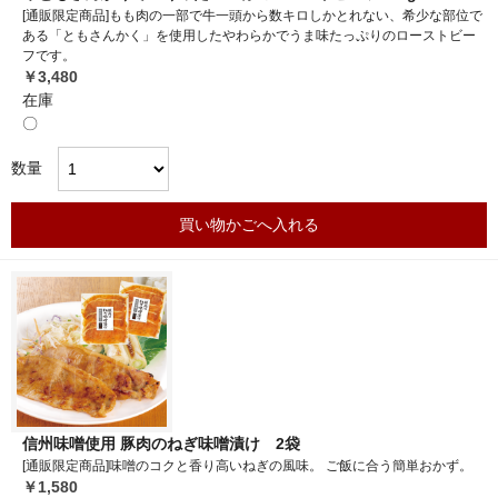
[通販限定商品]もも肉の一部で牛一頭から数キロしかとれない、希少な部位で
ある「ともさんかく」を使用したやわらかでうま味たっぷりのローストビー
フです。
￥3,480
在庫
〇
数量
買い物かごへ入れる
信州味噌使用 豚肉のねぎ味噌漬け 2袋
[通販限定商品]味噌のコクと香り高いねぎの風味。 ご飯に合う簡単おかず。
￥1,580