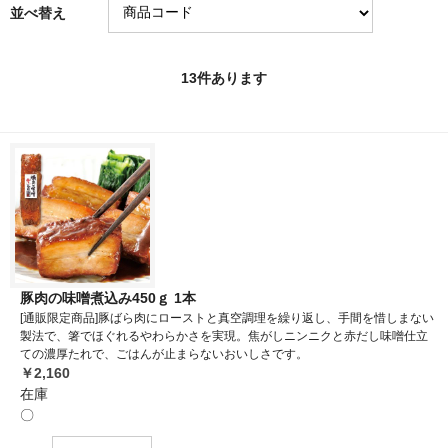
並べ替え
13
件あります
豚肉の味噌煮込み450ｇ 1本
[通販限定商品]豚ばら肉にローストと真空調理を繰り返し、手間を惜しまない
製法で、箸でほぐれるやわらかさを実現。焦がしニンニクと赤だし味噌仕立
ての濃厚たれで、ごはんが止まらないおいしさです。
￥2,160
在庫
〇