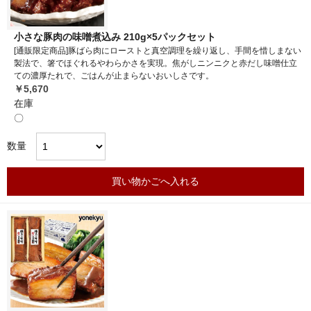
小さな豚肉の味噌煮込み 210g×5パックセット
[通販限定商品]豚ばら肉にローストと真空調理を繰り返し、手間を惜しまない
製法で、箸でほぐれるやわらかさを実現。焦がしニンニクと赤だし味噌仕立
ての濃厚たれで、ごはんが止まらないおいしさです。
￥5,670
在庫
〇
数量
買い物かごへ入れる