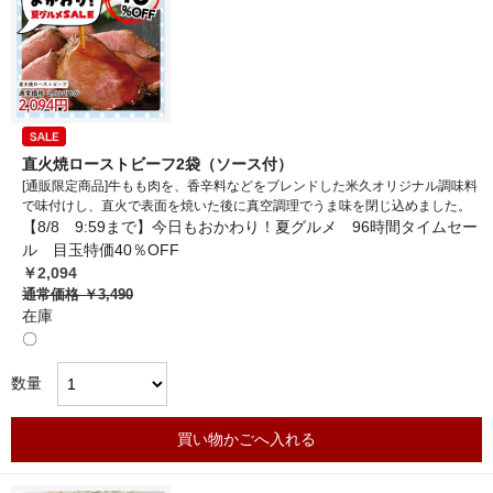
直火焼ローストビーフ2袋（ソース付）
[通販限定商品]牛もも肉を、香辛料などをブレンドした米久オリジナル調味料
で味付けし、直火で表面を焼いた後に真空調理でうま味を閉じ込めました。
【8/8 9:59まで】今日もおかわり！夏グルメ 96時間タイムセー
ル 目玉特価40％OFF
￥2,094
通常価格
￥3,490
在庫
〇
数量
買い物かごへ入れる