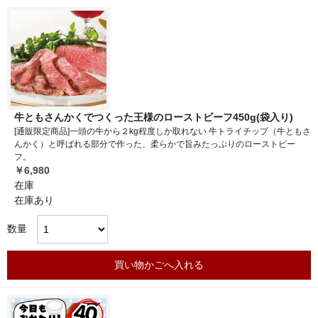
牛ともさんかくでつくった王様のローストビーフ450g(袋入り)
[通販限定商品]一頭の牛から２kg程度しか取れない 牛トライチップ（牛ともさ
んかく）と呼ばれる部分で作った、柔らかで旨みたっぷりのローストビー
フ。
￥6,980
在庫
在庫あり
数量
買い物かごへ入れる