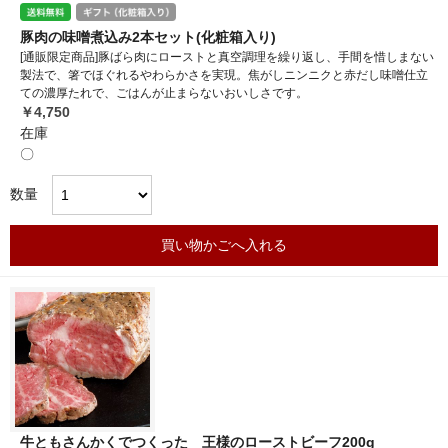
豚肉の味噌煮込み2本セット(化粧箱入り)
[通販限定商品]豚ばら肉にローストと真空調理を繰り返し、手間を惜しまない
製法で、箸でほぐれるやわらかさを実現。焦がしニンニクと赤だし味噌仕立
ての濃厚たれで、ごはんが止まらないおいしさです。
￥4,750
在庫
〇
数量
買い物かごへ入れる
牛ともさんかくでつくった 王様のローストビーフ200g