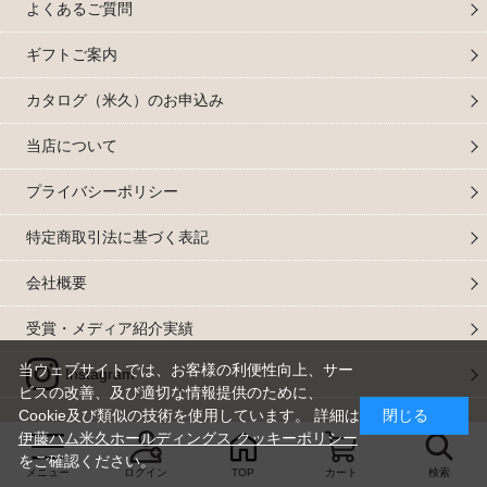
よくあるご質問
ギフトご案内
カタログ（米久）のお申込み
当店について
プライバシーポリシー
特定商取引法に基づく表記
会社概要
受賞・メディア紹介実績
当ウェブサイトでは、お客様の利便性向上、サー
Instagram
ビスの改善、及び適切な情報提供のために、
Cookie及び類似の技術を使用しています。 詳細は
閉じる
伊藤ハム米久ホールディングス クッキーポリシー
&;copy 2024 yonekyu Corp. All Rights Reserved.
をご確認ください。
米久株式会社は、伊藤ハム米久ホールディングスグループの一員です。
メニュー
ログイン
TOP
カート
検索