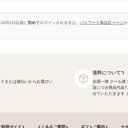
年10月1日以後に
初めて
ログインされる方は、
パスワード再設定ページ
か
送料について
ードまたは後払いからお選びい
全国一律 クール便 
送につき商品代金7
せていただきます
ご利用ガイド
よくあるご質問
ギフトご案内
カ